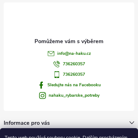
t
í
info
@
na-haku.cz
736260357
736260357
Sledujte nás na Facebooku
nahaku_rybarske_potreby
Informace pro vás
Tento web používá soubory cookie. Dalším procházením