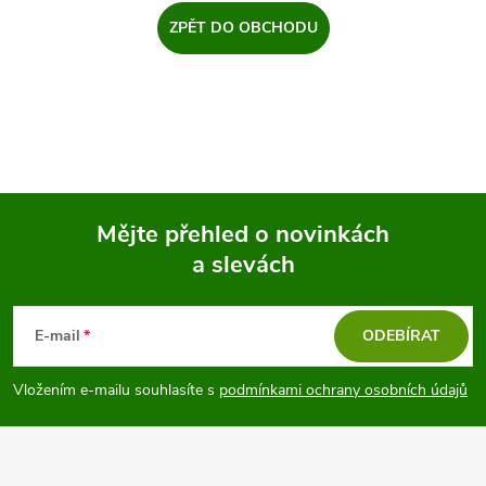
ZPĚT DO OBCHODU
Mějte přehled o novinkách
a slevách
Z
á
E-mail
ODEBÍRAT
p
Vložením e-mailu souhlasíte s
podmínkami ochrany osobních údajů
a