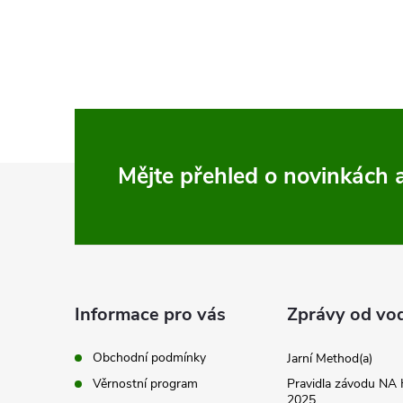
l
á
d
a
c
Z
Mějte přehled o novinkách
í
á
p
p
r
v
a
Informace pro vás
Zprávy od vo
k
t
Obchodní podmínky
Jarní Method(a)
y
Věrnostní program
Pravidla závodu N
2025