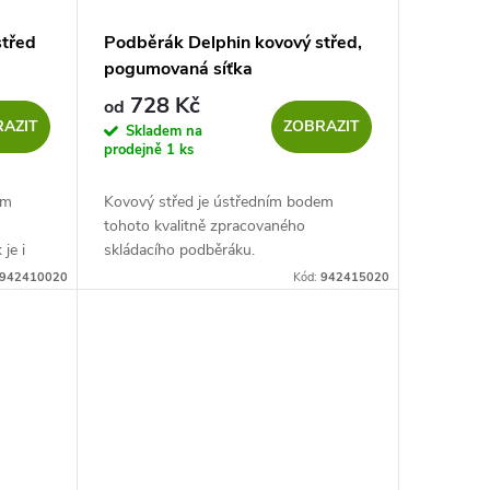
střed
Podběrák Delphin kovový střed,
pogumovaná síťka
728 Kč
od
AZIT
ZOBRAZIT
Skladem na
prodejně
1 ks
em
Kovový střed je ústředním bodem
tohoto kvalitně zpracovaného
je i
skládacího podběráku.
vových
942410020
Kód:
942415020
jeho...