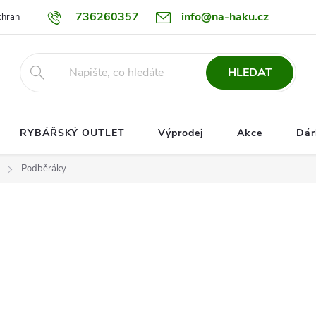
736260357
info@na-haku.cz
hrany osobních údajů
Dopravy
HLEDAT
RYBÁŘSKÝ OUTLET
Výprodej
Akce
Dár
Podběráky