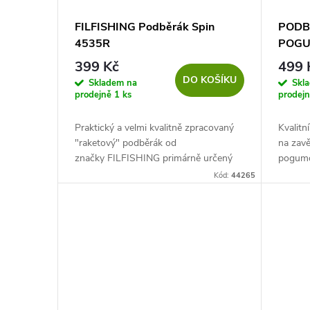
FILFISHING Podběrák Spin
PODB
4535R
POGU
399 Kč
499 
DO KOŠÍKU
Skladem na
Skl
prodejně
1 ks
prodej
Praktický a velmi kvalitně zpracovaný
Kvalit
"raketový" podběrák od
na zavě
značky FILFISHING primárně určený
pogumo
na lehčí přívlač a muškaření. Lze jel ale
zabraňu
Kód:
44265
pohodlně a bez problémů...
odolná