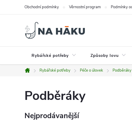
Přejít
Obchodní podmínky
Věrnostní program
Podmínky oc
na
obsah
Rybářské potřeby
Způsoby lovu
Rybářské potřeby
Péče o úlovek
Podběráky
Domů
Podběráky
Nejprodávanější