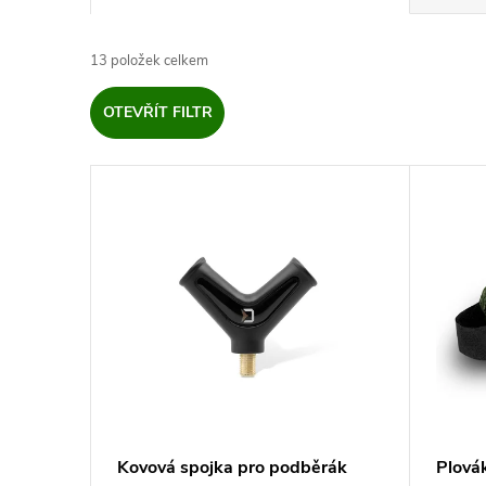
a
13
položek celkem
z
OTEVŘÍT FILTR
e
V
n
ý
í
p
p
i
r
s
o
p
d
Kovová spojka pro podběrák
Plová