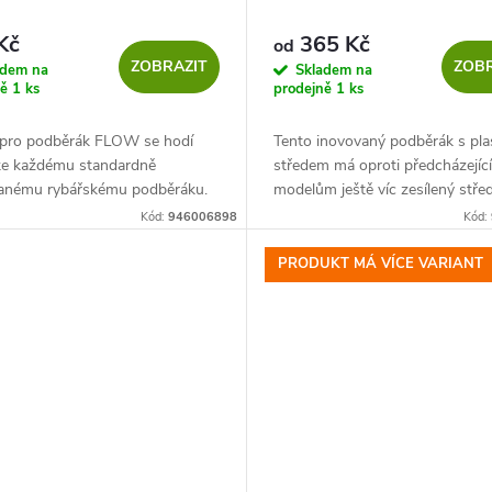
Kč
365 Kč
od
ZOBRAZIT
ZOBR
adem na
Skladem na
ně
1 ks
prodejně
1 ks
 pro podběrák FLOW se hodí
Tento inovovaný podběrák s pl
ke každému standardně
středem má oproti předcházejíc
anému rybářskému podběráku.
modelům ještě víc zesílený stře
íte jej jednoduše o spojku
spoj. To zaručuje jeho zvýšenou
Kód:
946006898
Kód:
 dostatečně dlouhého suchého
životnost i při dennodenním
y...
používání,...
PRODUKT MÁ VÍCE VARIANT