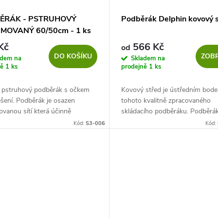
ĚRÁK - PSTRUHOVÝ
Podběrák Delphin kovový 
MOVANÝ 60/50cm - 1 ks
Kč
566 Kč
od
DO KOŠÍKU
ZOBR
adem na
Skladem na
ně
1 ks
prodejně
1 ks
ní pstruhový podběrák s očkem
Kovový střed je ústředním bod
šení. Podběrák je osazen
tohoto kvalitně zpracovaného
vanou sítí která účinně
skládacího podběráku. Podběrák 
je poškození ryby a je zároveň
přes použití vysokého počtu ko
Kód:
S3-006
Kód:
 zápachu.
částí velmi lehký a manipulace s 