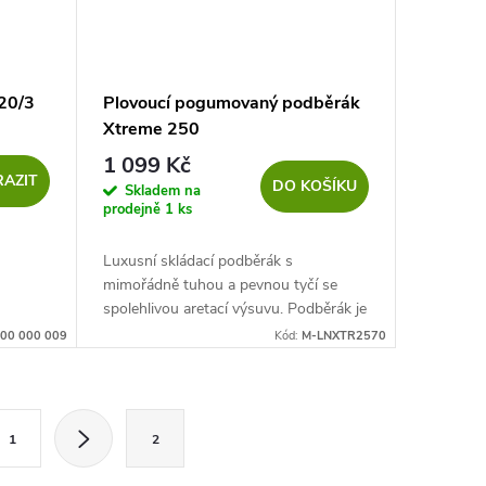
20/3
Plovoucí pogumovaný podběrák
Xtreme 250
1 099 Kč
AZIT
DO KOŠÍKU
Skladem na
prodejně
1 ks
Luxusní skládací podběrák s
mimořádně tuhou a pevnou tyčí se
spolehlivou aretací výsuvu. Podběrák je
kompletně plovoucí díky plovákům,
00 000 009
Kód:
M-LNXTR2570
umístěným v lemování ramen a
utěsněné...
1
2