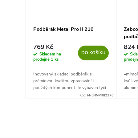
Podběrák Metal Pro II 210
Zebco
podbě
60cm 
769 Kč
824 
DO KOŠÍKU
Skladem na
Skl
prodejně
1 ks
prodej
Inovovaný skládací podběrák s
•mimoř
prémiovou kvalitou zpracování i
kvůli 
použitých komponent. Je vybaven tyčí
alumin
z anodizovaných alu profilů s
profil
Kód:
M-LNMPRII2170
mimořádně pevným a odolným
připevn
středovým blokem....
O
v