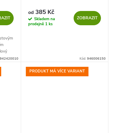
385 Kč
od
AZIT
ZOBRAZIT
Skladem na
prodejně
1 ks
astovým
ím
dový
942420010
Kód:
946006150
PRODUKT MÁ VÍCE VARIANT