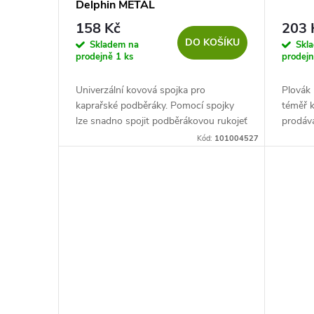
Delphin METAL
r
u
158 Kč
203 
DO KOŠÍKU
o
Skladem na
Skl
k
prodejně
1 ks
prodej
d
t
Univerzální kovová spojka pro
Plovák
kaprařské podběráky. Pomocí spojky
téměř 
u
ů
lze snadno spojit podběrákovou rukojeť
prodáv
spolu s hlavou. Díky použitému
Přichyt
Kód:
101004527
k
materiálu se vyznačuje vysokou
pomocí
odolností...
zipu, dík
t
ů