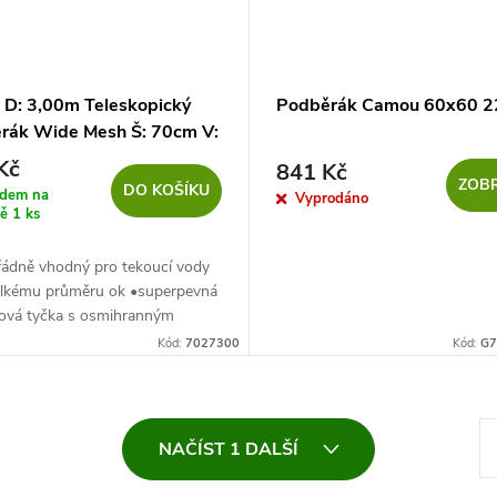
 D: 3,00m Teleskopický
Podběrák Camou 60x60 2
rák Wide Mesh Š: 70cm V:
H: 60cm 8x8mm 3
Kč
841 Kč
ZOBR
DO KOŠÍKU
adem na
Vyprodáno
ně
1 ks
ádně vhodný pro tekoucí vody
velkému průměru ok •superpevná
iová tyčka s osmihranným
em •gumová rukojeť a spona na
Kód:
7027300
Kód:
G7
ění k pásku •robustní...
S
NAČÍST 1 DALŠÍ
t