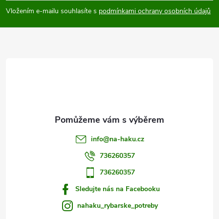
p
Vložením e-mailu souhlasíte s
podmínkami ochrany osobních údajů
a
t
í
info
@
na-haku.cz
736260357
736260357
Sledujte nás na Facebooku
nahaku_rybarske_potreby