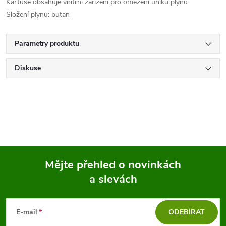
Kartuše obsahuje vnitřní zařízení pro omezení úniku plynu.
Složení plynu: butan
Parametry produktu
Diskuse
Mějte přehled o novinkách
a slevách
Z
á
E-mail
ODEBÍRAT