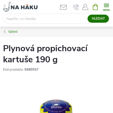
Přejít
NÁKUPNÍ
KOŠÍK
na
obsah
HLEDAT
Vaření
Plynová propichovací
kartuše 190 g
Kód produktu:
9480557