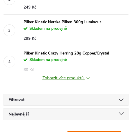
249 Kč
Pilker Kinetic Norske Pilken 300g Luminous
Skladem na prodejně
299 Kč
Pilker Kinetic Crazy Herring 28g Copper/Crystal
Skladem na prodejně
80 Kč
Zobrazit více produktů
Filtrovat
Ř
Nejlevnější
a
Nejdražší