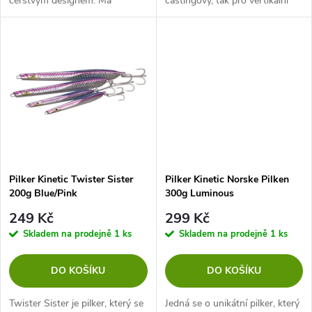
čerstvým designem. Má
castingový, tak pro vertikální
u
holografické tělo a 3D oči
rybolov. Úžasně živá plavecká
k
nadměrné velikosti, což vede
akce, a to jak při stabilním
k
dravde k zuřivým útokům na
navíjení, tak i při...
t
tuto nástrahu....
t
ů
ů
Pilker Kinetic Twister Sister
Pilker Kinetic Norske Pilken
200g Blue/Pink
300g Luminous
249 Kč
299 Kč
Skladem na prodejně
1 ks
Skladem na prodejně
1 ks
DO KOŠÍKU
DO KOŠÍKU
Twister Sister je pilker, který se
Jedná se o unikátní pilker, který