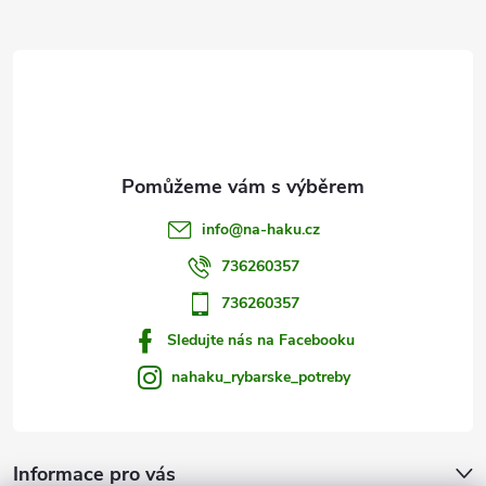
a
r
t
v
í
k
y
v
info
@
na-haku.cz
ý
736260357
p
736260357
i
Sledujte nás na Facebooku
s
nahaku_rybarske_potreby
u
Informace pro vás