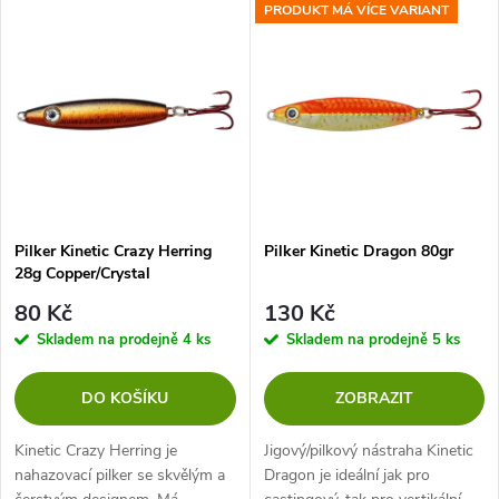
V
PRODUKT MÁ VÍCE VARIANT
Nejprodávanější
z
ý
Abecedně
e
p
n
i
í
s
p
Pilker Kinetic Crazy Herring
Pilker Kinetic Dragon 80gr
28g Copper/Crystal
p
r
80 Kč
130 Kč
r
Skladem na prodejně
4 ks
Skladem na prodejně
5 ks
o
o
DO KOŠÍKU
ZOBRAZIT
d
d
Kinetic Crazy Herring je
Jigový/pilkový nástraha Kinetic
u
nahazovací pilker se skvělým a
Dragon je ideální jak pro