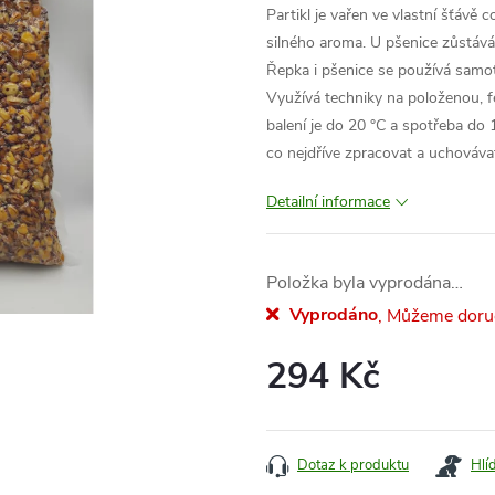
Partikl je vařen ve vlastní šťávě
silného aroma. U pšenice zůstává 
Řepka i pšenice se používá samot
Využívá techniky na položenou, f
balení je do 20 °C a spotřeba do
co nejdříve zpracovat a uchovávat
Detailní informace
Položka byla vyprodána…
Vyprodáno
294 Kč
Měrná
cena:
Dotaz k produktu
Hlí