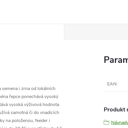
Param
EAN
:
a semena i zrna od lokálních
ejména řepce ponechává vysoký
stává vysoká výživová hodnota
Produkt n
oužívá samotná či do vnadících
ky na položenou, feeder i
Návnady