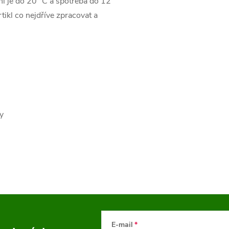
ní je do 20 °C a spotřeba do 12
ikl co nejdříve zpracovat a
y
E-mail