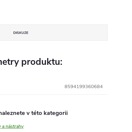
DISKUZE
etry produktu:
8594199360684
aleznete v této kategorii
 a nástrahy