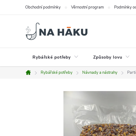
Přejít
Obchodní podmínky
Věrnostní program
Podmínky oc
na
obsah
Rybářské potřeby
Způsoby lovu
Rybářské potřeby
Návnady a nástrahy
Part
Domů