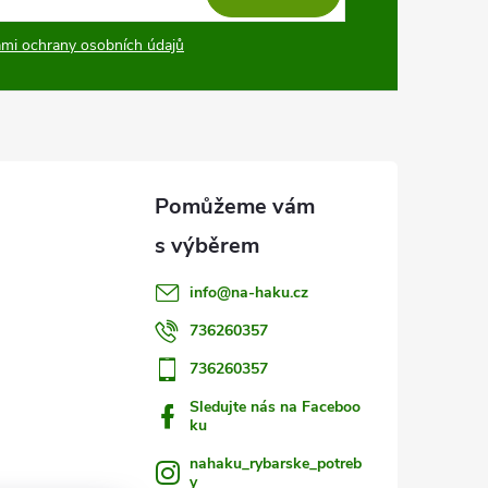
mi ochrany osobních údajů
info
@
na-haku.cz
736260357
736260357
Sledujte nás na Faceboo
ku
nahaku_rybarske_potreb
y