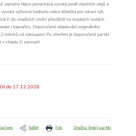
 což zejména řepce ponechává vysoký podíl vlastních olejů a
vysoká výživová hodnota velice důležitá pro zdraví ryb.
ná či do vnadících směsí převážně na stojatých vodách.
eeder i kaprařinu. Doporučené skladování originálního
 12 měsíců od zakoupení. Po otevření je doporučené partikl
 v chladu či zamrazit.
17.12.2026
dací pes
Sdílet
Tisk
Značka:
český partikl