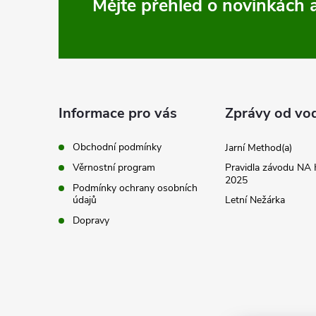
Z
Mějte přehled o novinkách
á
p
a
Informace pro vás
Zprávy od vo
t
Obchodní podmínky
Jarní Method(a)
Věrnostní program
Pravidla závodu N
í
2025
Podmínky ochrany osobních
údajů
Letní Nežárka
Dopravy