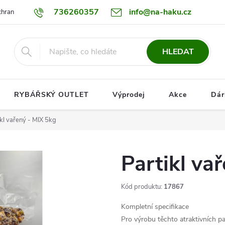
736260357
info@na-haku.cz
hrany osobních údajů
Dopravy
HLEDAT
RYBÁŘSKÝ OUTLET
Výprodej
Akce
Dár
ikl vařený - MIX 5kg
Partikl va
Kód produktu:
17867
Kompletní specifikace
Pro výrobu těchto atraktivních pa