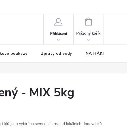
NÁKUPNÍ
KOŠÍK
Prázdný košík
Přihlášení
kové poukazy
Zprávy od vody
NA HÁKU CUP
řený - MIX 5kg
rtiklů jsou vybírána semena i zrna od lokálních dodavatelů.