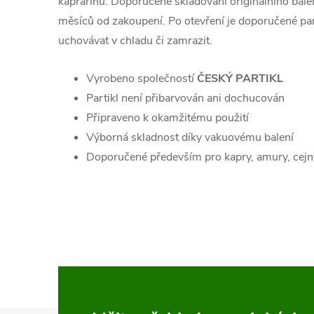
kaprařinu. Doporučené skladování originálního bale
měsíců od zakoupení. Po otevření je doporučené part
uchovávat v chladu či zamrazit.
Vyrobeno společností
ČESKÝ PARTIKL
Partikl není přibarvován ani dochucován
Připraveno k okamžitému použití
Výborná skladnost díky vakuovému balení
Doporučené především pro kapry, amury, cejn