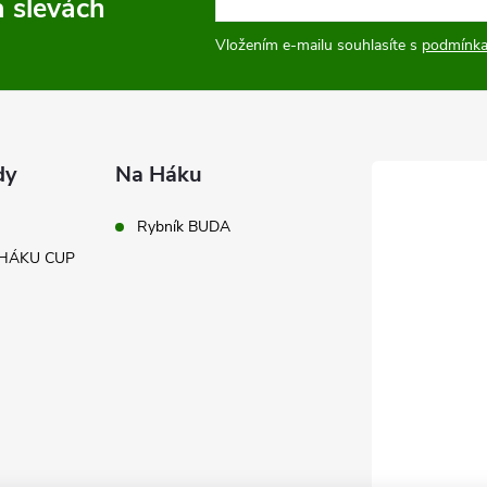
a slevách
Vložením e-mailu souhlasíte s
podmínka
dy
Na Háku
Rybník BUDA
A HÁKU CUP