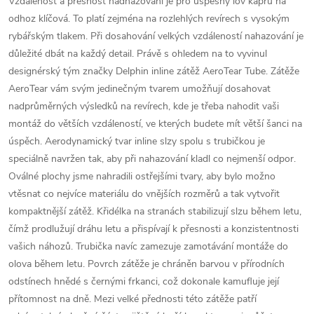
Vzdálenost a přesnost nadhazování je pro úspěšný lov kaprů na
odhoz klíčová. To platí zejména na rozlehlých revírech s vysokým
rybářským tlakem. Při dosahování velkých vzdáleností nahazování je
důležité dbát na každý detail. Právě s ohledem na to vyvinul
designérský tým značky Delphin inline zátěž AeroTear Tube. Zátěže
AeroTear vám svým jedinečným tvarem umožňují dosahovat
nadprůměrných výsledků na revírech, kde je třeba nahodit vaši
montáž do větších vzdáleností, ve kterých budete mít větší šanci na
úspěch. Aerodynamický tvar inline slzy spolu s trubičkou je
speciálně navržen tak, aby při nahazování kladl co nejmenší odpor.
Oválné plochy jsme nahradili ostřejšími tvary, aby bylo možno
vtěsnat co nejvíce materiálu do vnějších rozměrů a tak vytvořit
kompaktnější zátěž. Křidélka na stranách stabilizují slzu během letu,
čímž prodlužují dráhu letu a přispívají k přesnosti a konzistentnosti
vašich náhozů. Trubička navíc zamezuje zamotávání montáže do
olova během letu. Povrch zátěže je chráněn barvou v přírodních
odstínech hnědé s černými frkanci, což dokonale kamufluje její
přítomnost na dně. Mezi velké přednosti této zátěže patří