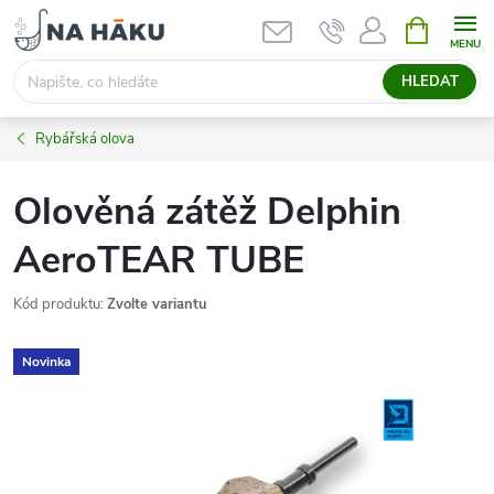
Přejít
NÁKUPNÍ
KOŠÍK
na
obsah
HLEDAT
Rybářská olova
Olověná zátěž Delphin
AeroTEAR TUBE
Kód produktu:
Zvolte variantu
Novinka