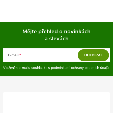
Mějte přehled o novinkách
a slevách
Z
á
E-mail
ODEBÍRAT
p
Vložením e-mailu souhlasíte s
podmínkami ochrany osobních údajů
a
t
í