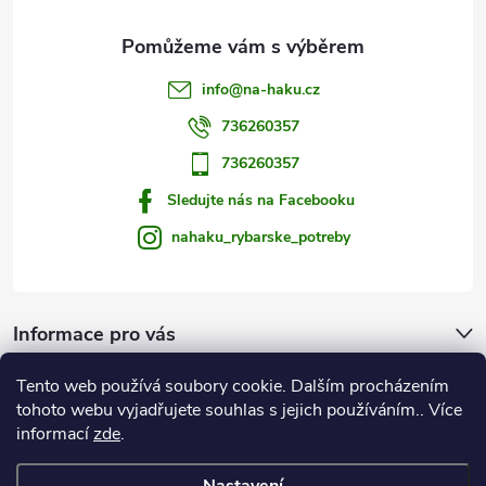
info
@
na-haku.cz
736260357
736260357
Sledujte nás na Facebooku
nahaku_rybarske_potreby
Informace pro vás
Tento web používá soubory cookie. Dalším procházením
Zprávy od vody
tohoto webu vyjadřujete souhlas s jejich používáním.. Více
informací
zde
.
Na Háku