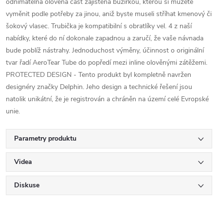
odnímatelná olověná část zajištěná bužírkou, kterou si můžete
vyměnit podle potřeby za jinou, aniž byste museli stříhat kmenový či
šokový vlasec. Trubička je kompatibilní s obratlíky vel. 4 z naší
nabídky, které do ní dokonale zapadnou a zaručí, že vaše návnada
bude poblíž nástrahy. Jednoduchost výměny, účinnost o originální
tvar řadí AeroTear Tube do popředí mezi inline olověnými zátěžemi.
PROTECTED DESIGN - Tento produkt byl kompletně navržen
designéry značky Delphin. Jeho design a technické řešení jsou
natolik unikátní, že je registrován a chráněn na území celé Evropské
unie.
Parametry produktu
Videa
Diskuse