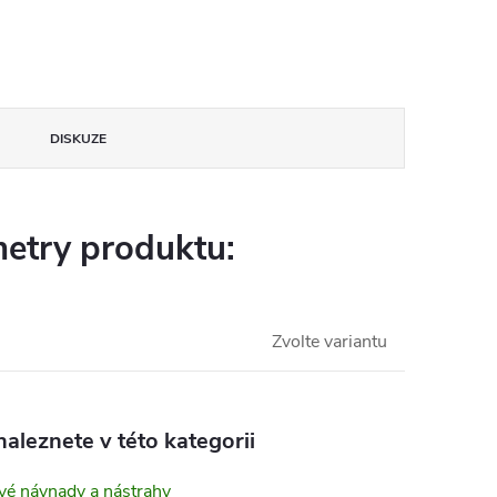
DISKUZE
etry produktu:
Zvolte variantu
aleznete v této kategorii
vé návnady a nástrahy