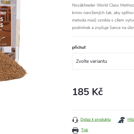
Novákfeeder World Class Method 
krmiv navržených tak, aby splňo
metoda mixů vznikla s cílem vytv
podmínek a zvyšuje šance na úlo
příchuť
185 Kč
Měrná
cena:
Dotaz k produktu
Hlí
Tisk