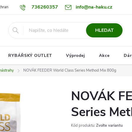
736260357
info@na-haku.cz
hrany osobních údajů
Dopravy
HLEDAT
RYBÁŘSKÝ OUTLET
Výprodej
Akce
Dár
nástrahy
NOVÁK FEEDER World Class Series Method Mix 800g
NOVÁK FE
Series Me
Kód produktu:
Zvolte variantu