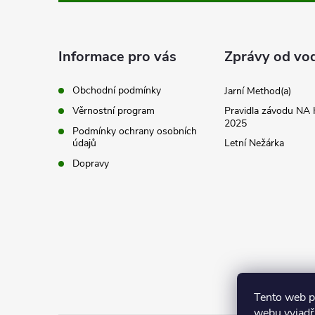
p
a
Informace pro vás
Zprávy od vo
t
Obchodní podmínky
Jarní Method(a)
Věrnostní program
Pravidla závodu N
í
2025
Podmínky ochrany osobních
údajů
Letní Nežárka
Dopravy
Tento web p
webu vyjadřu