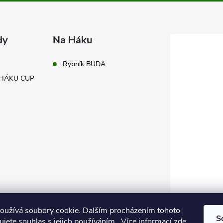
dy
Na Háku
Rybník BUDA
A HÁKU CUP
oužívá soubory cookie. Dalším procházením tohoto
S
jete souhlas s jejich používáním.. Více informací
zde
.