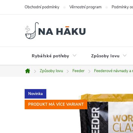
Přejít
Obchodní podmínky
Věrnostní program
Podmínky oc
na
obsah
Rybářské potřeby
Způsoby lovu
Způsoby lovu
Feeder
Feederové návnady a 
Domů
Novinka
PRODUKT MÁ VÍCE VARIANT