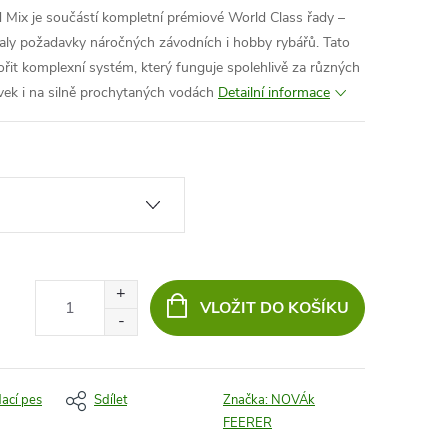
Mix je součástí kompletní prémiové World Class řady –
valy požadavky náročných závodních i hobby rybářů. Tato
ořit komplexní systém, který funguje spolehlivě za různých
vek i na silně prochytaných vodách
Detailní informace
VLOŽIT DO KOŠÍKU
dací pes
Sdílet
Značka:
NOVÁk
FEERER