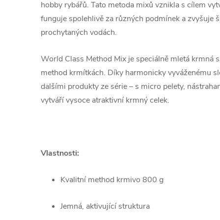
hobby rybářů. Tato metoda mixů vznikla s cílem vyt
funguje spolehlivě za různých podmínek a zvyšuje ša
prochytaných vodách.
World Class Method Mix je speciálně mletá krmná s
method krmítkách. Díky harmonicky vyváženému slo
dalšími produkty ze série – s micro pelety, nástraha
vytváří vysoce atraktivní krmný celek.
Vlastnosti:
Kvalitní method krmivo 800 g
Jemná, aktivující struktura