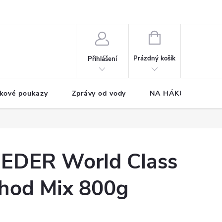
NÁKUPNÍ
KOŠÍK
Prázdný košík
Přihlášení
kové poukazy
Zprávy od vody
NA HÁKU CUP
EDER World Class
thod Mix 800g