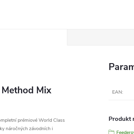
Param
 Method Mix
EAN
:
Produkt n
ompletní prémiové World Class
vky náročných závodních i
Feedero