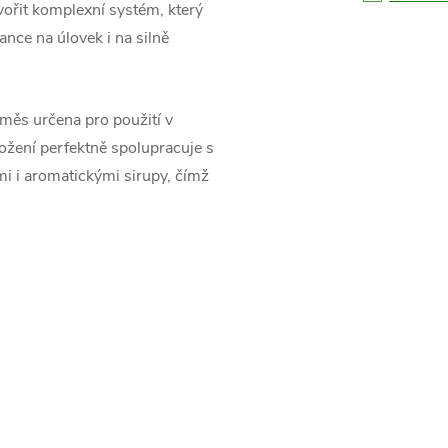
vořit komplexní systém, který
nce na úlovek i na silně
měs určena pro použití v
žení perfektně spolupracuje s
mi i aromatickými sirupy, čímž