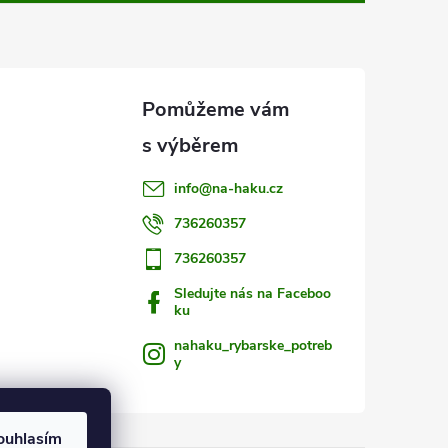
info
@
na-haku.cz
736260357
736260357
Sledujte nás na Faceboo
ku
nahaku_rybarske_potreb
y
ouhlasím