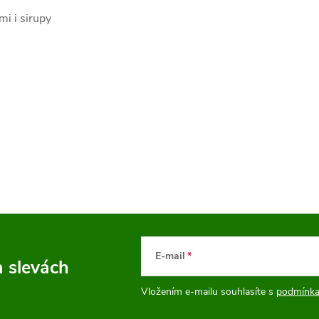
mi i sirupy
E-mail
a slevách
Vložením e-mailu souhlasíte s
podmínka