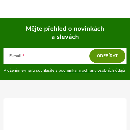
Mějte přehled o novinkách
a slevách
Z
á
E-mail
ODEBÍRAT
p
Vložením e-mailu souhlasíte s
podmínkami ochrany osobních údajů
a
t
í