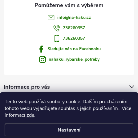
info
@
na-haku.cz
736260357
736260357
Sledujte nás na Facebooku
nahaku_rybarske_potreby
Informace pro vás
Tento web používá soubory cookie. Dalším procházením
Zprávy od vody
tohoto webu vyjadřujete souhlas s jejich používáním.. Více
informací
zde
.
Na Háku
Nastavení