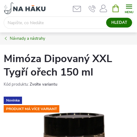
Přejít
NÁKUPNÍ
KOŠÍK
na
obsah
HLEDAT
Návnady a nástrahy
Mimóza Dipovaný XXL
Tygří ořech 150 ml
Kód produktu:
Zvolte variantu
Novinka
PRODUKT MÁ VÍCE VARIANT