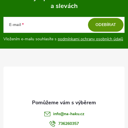
a slevách
Z
á
E-mail
ODEBÍRAT
p
Vložením e-mailu souhlasíte s
podmínkami ochrany osobních údajů
a
t
í
info
@
na-haku.cz
736260357