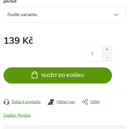
příchuť
139 Kč
Měrná
cena:
VLOŽIT DO KOŠÍKU
Dotaz k produktu
Hlídací pes
Sdílet
Značka:
Mimóza