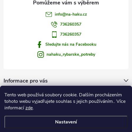
info
@
na-haku.cz
736260357
736260357
Sledujte nás na Facebooku
nahaku_rybarske_potreby
Informace pro vás
Tento web používá soubory cookie. Dalším procházením
Zprávy od vody
tohoto webu vyjadřujete souhlas s jejich používáním.. Více
informací
zde
.
Na Háku
Nastavení