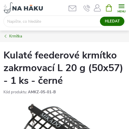
Přejít
NÁKUPNÍ
KOŠÍK
na
obsah
HLEDAT
Krmítka
Kulaté feederové krmítko
zakrmovací L 20 g (50x57)
- 1 ks - černé
Kód produktu:
AMKZ-05-01-B