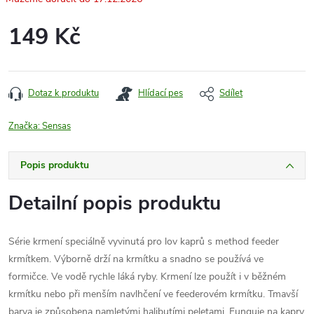
149 Kč
Měrná
cena:
Dotaz k produktu
Hlídací pes
Sdílet
Značka:
Sensas
Popis produktu
Detailní popis produktu
Série krmení speciálně vyvinutá pro lov kaprů s method feeder
krmítkem. Výborně drží na krmítku a snadno se používá ve
formičce. Ve vodě rychle láká ryby. Krmení lze použít i v běžném
krmítku nebo při menším navlhčení ve feederovém krmítku. Tmavší
barva je způsobena namletými halibutími peletami. Funguje na kapry