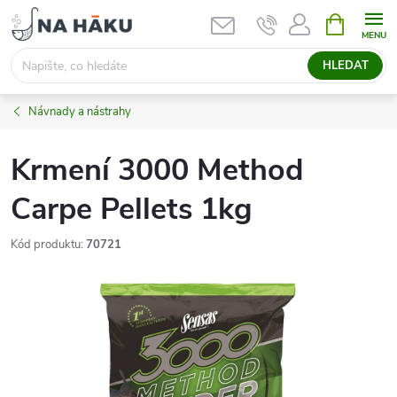
Přejít
NÁKUPNÍ
KOŠÍK
na
obsah
HLEDAT
Návnady a nástrahy
Krmení 3000 Method
Carpe Pellets 1kg
Kód produktu:
70721