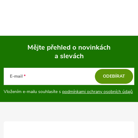
Mějte přehled o novinkách
a slevách
Z
á
E-mail
ODEBÍRAT
p
Vložením e-mailu souhlasíte s
podmínkami ochrany osobních údajů
a
t