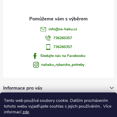
í
info
@
na-haku.cz
736260357
736260357
Sledujte nás na Facebooku
nahaku_rybarske_potreby
Informace pro vás
Tento web používá soubory cookie. Dalším procházením
Zprávy od vody
tohoto webu vyjadřujete souhlas s jejich používáním.. Více
informací
zde
.