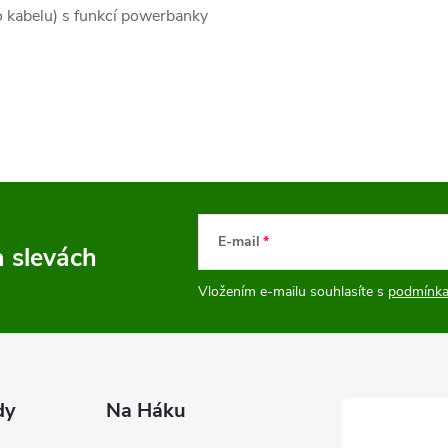
 kabelu) s funkcí powerbanky
E-mail
a slevách
Vložením e-mailu souhlasíte s
podmínka
dy
Na Háku