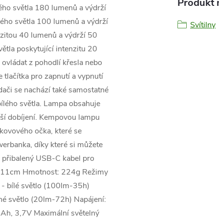
Produkt n
ílého světla 180 lumenů a výdrží
ílého světla 100 lumenů a výdrží
Svítilny
enzitou 40 lumenů a výdrží 50
ětla poskytující intenzitu 20
ovládat z pohodlí křesla nebo
 tlačítka pro zapnutí a vypnutí
adači se nachází také samostatné
 bílého světla. Lampa obsahuje
lejší dobíjení. Kempovou lampu
 kovového očka, které se
owerbanka, díky které si můžete
e přibalený USB-C kabel pro
10x11cm Hmotnost: 224g Režimy
 - bílé světlo (100lm-35h)
né světlo (20lm-72h) Napájení:
Ah, 3,7V Maximální světelný