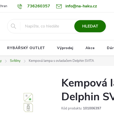
736260357
info@na-haku.cz
hrany osobních údajů
Dopravy
HLEDAT
RYBÁŘSKÝ OUTLET
Výprodej
Akce
Dár
ky
Svítilny
Kempová lampa s ovladačem Delphin SVITA
Kempová l
Delphin S
Kód produktu:
101006397