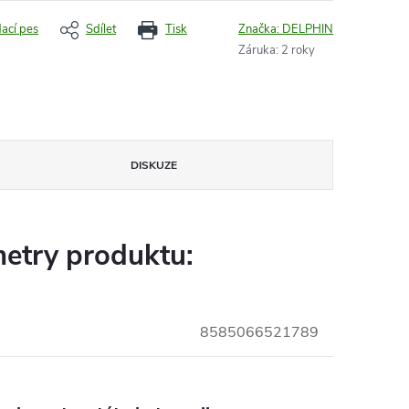
dací pes
Sdílet
Tisk
Značka:
DELPHIN
Záruka
:
2 roky
DISKUZE
etry produktu:
8585066521789