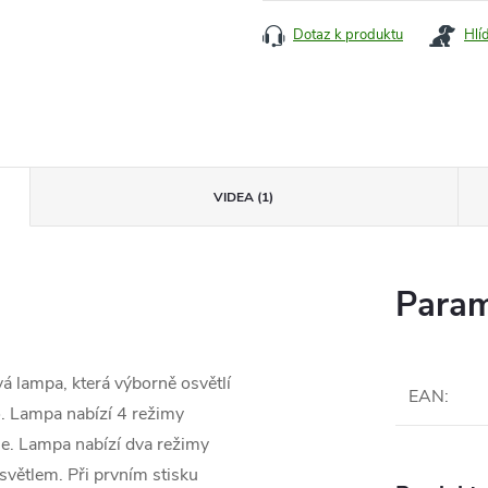
Dotaz k produktu
Hlí
VIDEA (1)
Param
á lampa, která výborně osvětlí
EAN
:
o. Lampa nabízí 4 režimy
ie. Lampa nabízí dva režimy
světlem. Při prvním stisku