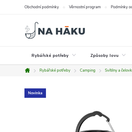
Přejít
Obchodní podmínky
Věrnostní program
Podmínky oc
na
obsah
Rybářské potřeby
Způsoby lovu
Rybářské potřeby
Camping
Svítilny a čelov
Domů
Novinka