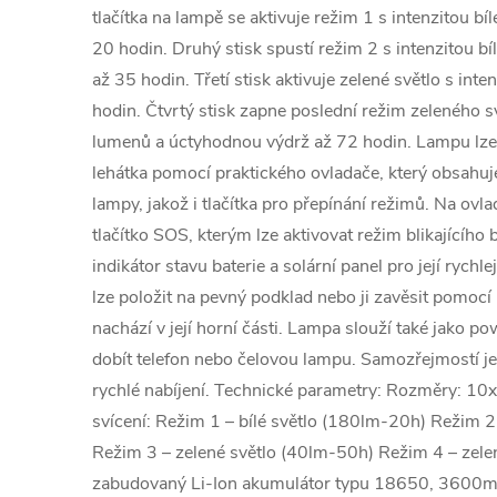
tlačítka na lampě se aktivuje režim 1 s intenzitou b
20 hodin. Druhý stisk spustí režim 2 s intenzitou b
až 35 hodin. Třetí stisk aktivuje zelené světlo s int
hodin. Čtvrtý stisk zapne poslední režim zeleného sv
lumenů a úctyhodnou výdrž až 72 hodin. Lampu lze 
lehátka pomocí praktického ovladače, který obsahuje
lampy, jakož i tlačítka pro přepínání režimů. Na ovl
tlačítko SOS, kterým lze aktivovat režim blikajícího
indikátor stavu baterie a solární panel pro její rych
lze položit na pevný podklad nebo ji zavěsit pomocí
nachází v její horní části. Lampa slouží také jako p
dobít telefon nebo čelovou lampu. Samozřejmostí j
rychlé nabíjení. Technické parametry: Rozměry: 
svícení: Režim 1 – bílé světlo (180lm-20h) Režim 2
Režim 3 – zelené světlo (40lm-50h) Režim 4 – zele
zabudovaný Li-Ion akumulátor typu 18650, 3600m