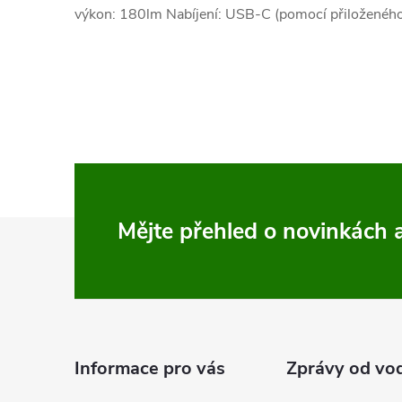
výkon: 180lm Nabíjení: USB-C (pomocí přiloženého
Z
Mějte přehled o novinkách
á
p
a
Informace pro vás
Zprávy od vo