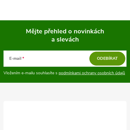
Mějte přehled o novinkách
a slevách
Z
á
E-mail
ODEBÍRAT
p
Vložením e-mailu souhlasíte s
podmínkami ochrany osobních údajů
a
t
í