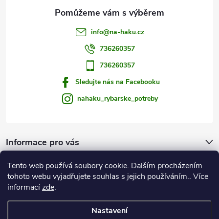
info
@
na-haku.cz
736260357
736260357
Sledujte nás na Facebooku
nahaku_rybarske_potreby
Informace pro vás
Tento web používá soubory cookie. Dalším procházením
Zprávy od vody
tohoto webu vyjadřujete souhlas s jejich používáním.. Více
informací
zde
.
Na Háku
Nastavení