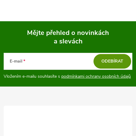
Mějte přehled o novinkách
a slevách
Z
á
E-mail
ODEBÍRAT
p
Vložením e-mailu souhlasíte s
podmínkami ochrany osobních údajů
a
t
í