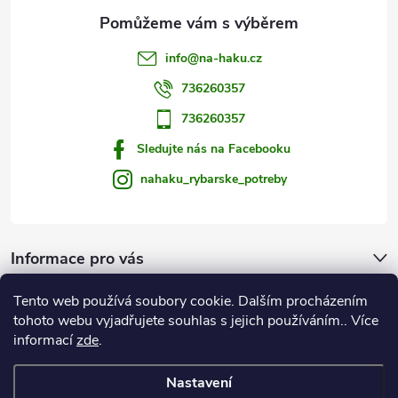
info
@
na-haku.cz
736260357
736260357
Sledujte nás na Facebooku
nahaku_rybarske_potreby
Informace pro vás
Tento web používá soubory cookie. Dalším procházením
Zprávy od vody
tohoto webu vyjadřujete souhlas s jejich používáním.. Více
informací
zde
.
Na Háku
Nastavení