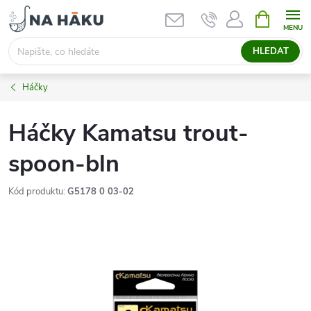
Přejít
NÁKUPNÍ
KOŠÍK
na
obsah
HLEDAT
Háčky
Háčky Kamatsu trout-
spoon-bln
Kód produktu:
G5178 0 03-02