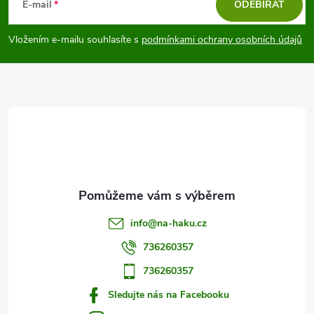
á
E-mail
ODEBÍRAT
p
Vložením e-mailu souhlasíte s
podmínkami ochrany osobních údajů
a
t
í
info
@
na-haku.cz
736260357
736260357
Sledujte nás na Facebooku