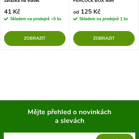
zarážka na vlasec
PEACOCK BOX 50m
41 Kč
125 Kč
od
Skladem na prodejně
>5 ks
Skladem na prodejně
1 ks
ZOBRAZIT
ZOBRAZIT
Mějte přehled o novinkách
a slevách
Z