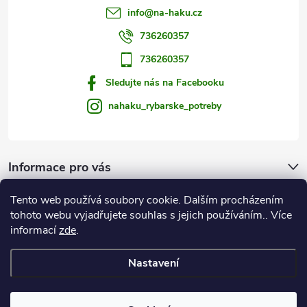
info
@
na-haku.cz
736260357
736260357
Sledujte nás na Facebooku
nahaku_rybarske_potreby
Informace pro vás
Tento web používá soubory cookie. Dalším procházením
Zprávy od vody
tohoto webu vyjadřujete souhlas s jejich používáním.. Více
informací
zde
.
Na Háku
Nastavení
Copyright 2026
Rybářské potřeby NA HÁKU
. Všechna práva vyhrazena.