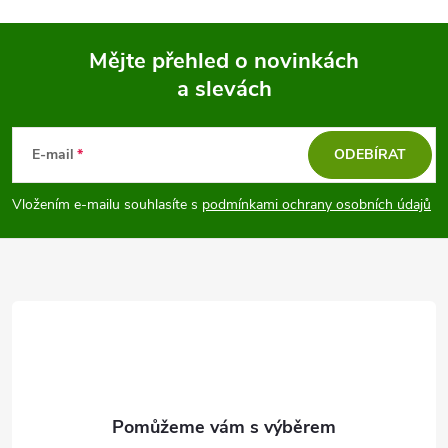
Mějte přehled o novinkách
a slevách
Z
á
E-mail
ODEBÍRAT
p
Vložením e-mailu souhlasíte s
podmínkami ochrany osobních údajů
a
t
í