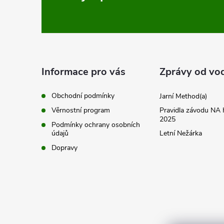
á
p
a
Informace pro vás
Zprávy od vo
t
Obchodní podmínky
Jarní Method(a)
Věrnostní program
Pravidla závodu N
í
2025
Podmínky ochrany osobních
údajů
Letní Nežárka
Dopravy