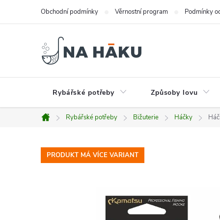
Přejít
Obchodní podmínky
Věrnostní program
Podmínky oc
na
obsah
Rybářské potřeby
Způsoby lovu
Rybářské potřeby
Bižuterie
Háčky
Háč
Domů
PRODUKT MÁ VÍCE VARIANT