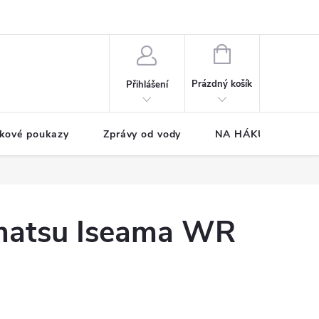
NÁKUPNÍ
KOŠÍK
Prázdný košík
Přihlášení
kové poukazy
Zprávy od vody
NA HÁKU CUP
matsu Iseama WR