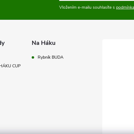
Vložením e-mailu souhlasíte s
podmínka
dy
Na Háku
Rybník BUDA
A HÁKU CUP