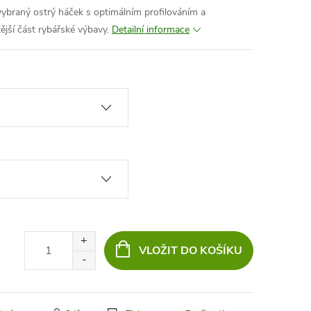
vybraný ostrý háček s optimálním profilováním a
tější část rybářské výbavy.
Detailní informace
VLOŽIT DO KOŠÍKU