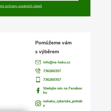
mi ochrany osobních údajů
info
@
na-haku.cz
736260357
736260357
Sledujte nás na Faceboo
ku
nahaku_rybarske_potreb
y