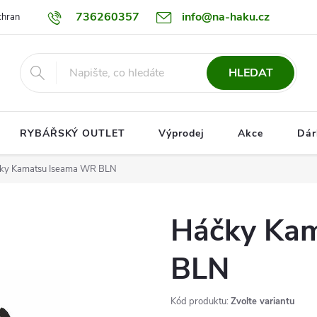
736260357
info@na-haku.cz
hrany osobních údajů
Dopravy
HLEDAT
RYBÁŘSKÝ OUTLET
Výprodej
Akce
Dár
ky Kamatsu Iseama WR BLN
Háčky Ka
BLN
Kód produktu:
Zvolte variantu