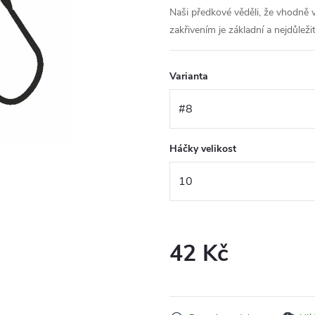
Naši předkové věděli, že vhodně 
zakřivením je základní a nejdůleži
Varianta
Háčky velikost
42 Kč
Měrná
cena: