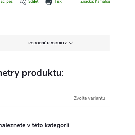
dací pes
Sdílet
Tisk
Značka:
Kamatsu
PODOBNÉ PRODUKTY
etry produktu:
Zvolte variantu
aleznete v této kategorii