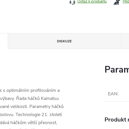
Dotaz k produktu
Hlí
DISKUZE
Param
k s optimálním profilováním a
EAN
:
ké výbavy. Řada háčků Kamatsu
ané velikosti. Parametry háčků
olovu. Technologie 21. století
Produkt n
dává háčkům větší přesnost,