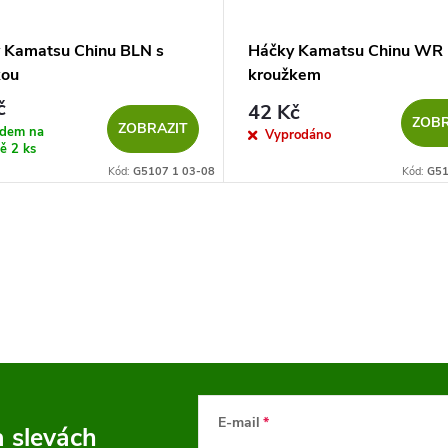
 Kamatsu Chinu BLN s
Háčky Kamatsu Chinu WR 
kou
kroužkem
č
42 Kč
ZOBR
ZOBRAZIT
adem na
Vyprodáno
ně
2 ks
Kód:
G5107 1 03-08
Kód:
G51
E-mail
a slevách