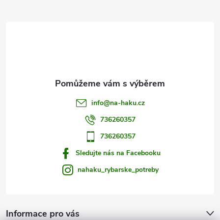
t
í
info
@
na-haku.cz
736260357
736260357
Sledujte nás na Facebooku
nahaku_rybarske_potreby
Informace pro vás