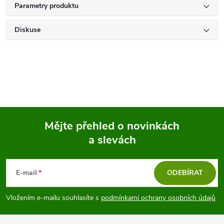
Parametry produktu
Diskuse
Mějte přehled o novinkách
a slevách
Z
á
E-mail
ODEBÍRAT
p
Vložením e-mailu souhlasíte s
podmínkami ochrany osobních údajů
a