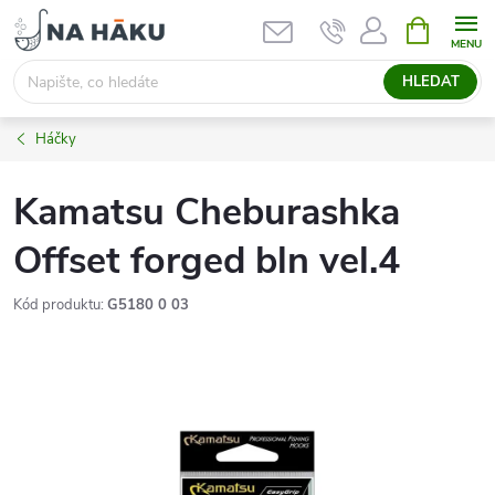
Přejít
NÁKUPNÍ
KOŠÍK
na
obsah
HLEDAT
Háčky
Kamatsu Cheburashka
Offset forged bln vel.4
Kód produktu:
G5180 0 03