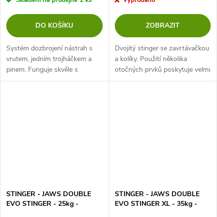
Skladem na prodejně
1 ks
Vyprodáno
DO KOŠÍKU
ZOBRAZIT
Systém dozbrojení nástrah s
Dvojitý stinger se zavrtávačkou
vrutem, jedním trojháčkem a
a kolíky. Použití několika
pinem. Funguje skvěle s
otočných prvků poskytuje velmi
nástrahami o délce až 10
silné spojení, které prakticky
centimetrů.
eliminuje potenciální výskyt
neočekávané páky během...
STINGER - JAWS DOUBLE
STINGER - JAWS DOUBLE
EVO STINGER - 25kg -
EVO STINGER XL - 35kg -
TROJHÁČKY VEL. 1/0 - 1 ks
TROJHÁČKY VEL. 2/0 - 1 ks