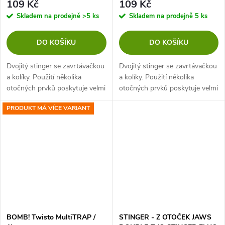
109 Kč
109 Kč
Skladem na prodejně
>5 ks
Skladem na prodejně
5 ks
DO KOŠÍKU
DO KOŠÍKU
Dvojitý stinger se zavrtávačkou
Dvojitý stinger se zavrtávačkou
a kolíky. Použití několika
a kolíky. Použití několika
otočných prvků poskytuje velmi
otočných prvků poskytuje velmi
silné spojení, které prakticky
silné spojení, které prakticky
PRODUKT MÁ VÍCE VARIANT
eliminuje potenciální výskyt
eliminuje potenciální výskyt
neočekávané páky během...
neočekávané páky během...
BOMB! Twisto MultiTRAP /
STINGER - Z OTOČEK JAWS