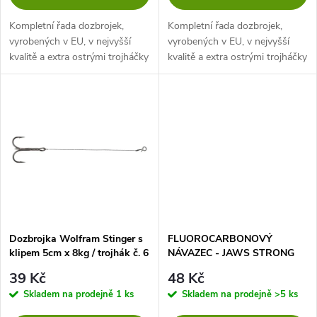
d
d
Kompletní řada dozbrojek,
Kompletní řada dozbrojek,
u
vyrobených v EU, v nejvyšší
vyrobených v EU, v nejvyšší
kvalitě a extra ostrými trojháčky
kvalitě a extra ostrými trojháčky
u
Sensual.
Sensual.
k
k
t
t
ů
ů
Dozbrojka Wolfram Stinger s
FLUOROCARBONOVÝ
klipem 5cm x 8kg / trojhák č. 6
NÁVAZEC - JAWS STRONG
- bal.2ks
35cm/15kg - 2 ks
39 Kč
48 Kč
Skladem na prodejně
1 ks
Skladem na prodejně
>5 ks