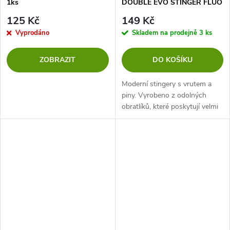
1ks
DOUBLE EVO STINGER FLUO
- 25kg - VEL. 1/0 - 1 ks
125 Kč
149 Kč
Vyprodáno
Skladem na prodejně
3 ks
ZOBRAZIT
DO KOŠÍKU
Moderní stingery s vrutem a
piny. Vyrobeno z odolných
obratlíků, které poskytují velmi
silné a stabilní spojení.
Trojháčky potažené fluo-
povrchovou úpravou
představují další...