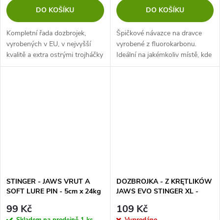
DO KOŠÍKU
DO KOŠÍKU
Kompletní řada dozbrojek,
Špičkové návazce na dravce
vyrobených v EU, v nejvyšší
vyrobené z fluorokarbonu.
kvalitě a extra ostrými trojháčky
Ideální na jakémkoliv místě, kde
Sensual.
při lovu candáta nebo okouna
můžeme očekávat jako vedlejší
úlovek štiku. Robustní...
STINGER - JAWS VRUT A
DOZBROJKA - Z KRĘTLIKÓW
SOFT LURE PIN - 5cm x 24kg
JAWS EVO STINGER XL -
- 2 ks
30kg - Kotwica nr 1/0-
99 Kč
109 Kč
op.2szt.