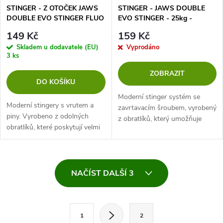
STINGER - Z OTOČEK JAWS
STINGER - JAWS DOUBLE
DOUBLE EVO STINGER FLUO
EVO STINGER - 25kg -
XL - 35kg - VEL. 2/0 - 1 ks
TROJHÁČKY VEL. 1/0 - 2 ks
149 Kč
159 Kč
Skladem u dodavatele (EU)
Vyprodáno
3 ks
ZOBRAZIT
DO KOŠÍKU
Moderní stinger systém se
Moderní stingery s vrutem a
zavrtavacím šroubem, vyrobený
piny. Vyrobeno z odolných
z obratlíků, který umožňuje
obratlíků, které poskytují velmi
velmi pevné spojení. Další
silné a stabilní spojení.
výhodou je možnost změnit
Trojháčky potažené fluo-
váhu nástrahy bez její zničení.
povrchovou úpravou
O
představují další...
NAČÍST DALŠÍ 3
v
l
S
1
2