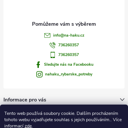
ý
í
p
i
s
info
@
na-haku.cz
u
736260357
736260357
Sledujte nás na Facebooku
nahaku_rybarske_potreby
Informace pro vás
Tento web používá soubory cookie. Dalším procházením
Zprávy od vody
tohoto webu vyjadřujete souhlas s jejich používáním.. Více
informací
zde
.