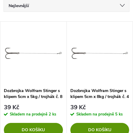
Ř
Nejlevnější
a
Nejdražší
V
Nejprodávanější
z
ý
Abecedně
e
p
n
i
í
s
p
Dozbrojka Wolfram Stinger s
Dozbrojka Wolfram Stinger s
klipem 5cm x 5kg / trojhák č. 8
klipem 5cm x 8kg / trojhák č. 4
p
- bal.2ks
-bal.2ks
r
39 Kč
39 Kč
r
Skladem na prodejně
2 ks
Skladem na prodejně
5 ks
o
o
DO KOŠÍKU
DO KOŠÍKU