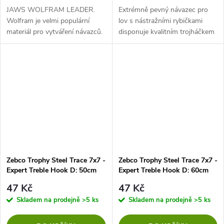
JAWS WOLFRAM LEADER.
Extrémně pevný návazec pro
Wolfram je velmi populární
lov s nástražními rybičkami
materiál pro vytváření návazců.
disponuje kvalitním trojháčkem
Je neuvěřitelně flexibilní a stále
pro jistotu při zásek
odolný, což mu dává výhodu
mezi návazci. Kombinujte je s...
Zebco Trophy Steel Trace 7x7 -
Zebco Trophy Steel Trace 7x7 -
Expert Treble Hook D: 50cm
Expert Treble Hook D: 60cm
6kg
15kg
47 Kč
47 Kč
Skladem na prodejně
>5 ks
Skladem na prodejně
>5 ks