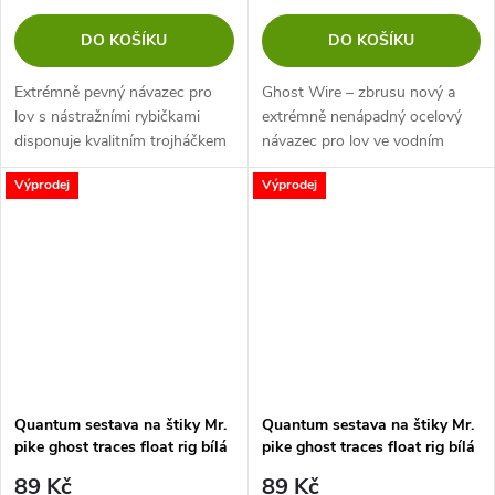
DO KOŠÍKU
DO KOŠÍKU
Extrémně pevný návazec pro
Ghost Wire – zbrusu nový a
lov s nástražními rybičkami
extrémně nenápadný ocelový
disponuje kvalitním trojháčkem
návazec pro lov ve vodním
pro jistotu při záseku.
sloupci! Praktický štikový
Výprodej
Výprodej
návazec pro lov se splávky
vybavený háčkem z karbonové
oceli navázaným...
Quantum sestava na štiky Mr.
Quantum sestava na štiky Mr.
pike ghost traces float rig bílá
pike ghost traces float rig bílá
50cm 1ks #4
50cm 1ks, #1,#4
89 Kč
89 Kč