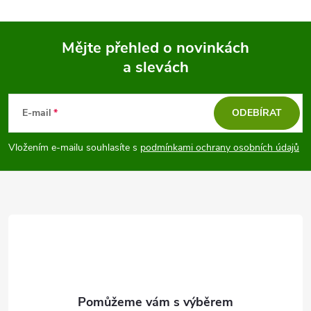
k
c
o
í
Mějte přehled o novinkách
v
a slevách
á
Z
p
n
r
á
í
E-mail
ODEBÍRAT
v
p
Vložením e-mailu souhlasíte s
podmínkami ochrany osobních údajů
k
a
y
t
v
ý
í
p
i