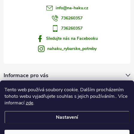
s
info
@
na-haku.cz
u
736260357
736260357
Sledujte nás na Facebooku
nahaku_rybarske_potreby
Informace pro vás
Tento web používá soubory cookie. Dalším procházením
Zprávy od vody
tohoto webu vyjadřujete souhlas s jejich používáním.. Více
informací
zde
.
Na Háku
Nastavení
Copyright 2026
Rybářské potřeby NA HÁKU
. Všechna práva vyhrazena.