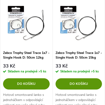
V
Nejprodávanější
z
ý
Abecedně
e
p
n
i
í
s
p
Zebco Trophy Steel Trace 1x7 -
Zebco Trophy Steel Trace 1x7 -
Single Hook D: 50cm 12kg
Single Hook D: 50cm 15kg
p
r
33 Kč
33 Kč
r
Skladem na prodejně
>5 ks
Skladem na prodejně
>5 ks
o
o
DO KOŠÍKU
DO KOŠÍKU
d
d
Hotové smontované lanko s
Hotové smontované lanko s
u
jednoháčkem v odpovídající
jednoháčkem v odpovídající