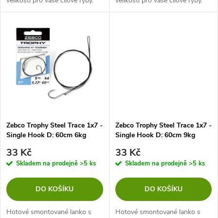
velikosti pro vaše cílové ryby.
velikosti pro vaše cílové ryby.
u
Abasolutní garant jistoty při
Abasolutní garant jistoty při
k
lovu candátů, štik a sumců.
lovu candátů, štik a sumců.
k
t
t
ů
ů
Zebco Trophy Steel Trace 1x7 -
Zebco Trophy Steel Trace 1x7 -
Single Hook D: 60cm 6kg
Single Hook D: 60cm 9kg
33 Kč
33 Kč
Skladem na prodejně
>5 ks
Skladem na prodejně
>5 ks
DO KOŠÍKU
DO KOŠÍKU
Hotové smontované lanko s
Hotové smontované lanko s