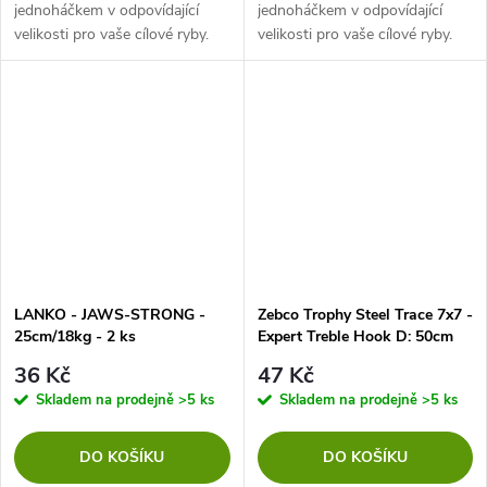
jednoháčkem v odpovídající
jednoháčkem v odpovídající
velikosti pro vaše cílové ryby.
velikosti pro vaše cílové ryby.
Abasolutní garant jistoty při
Abasolutní garant jistoty při
lovu candátů, štik a sumců.
lovu candátů, štik a sumců.
LANKO - JAWS-STRONG -
Zebco Trophy Steel Trace 7x7 -
25cm/18kg - 2 ks
Expert Treble Hook D: 50cm
12kg
36 Kč
47 Kč
Skladem na prodejně
>5 ks
Skladem na prodejně
>5 ks
DO KOŠÍKU
DO KOŠÍKU