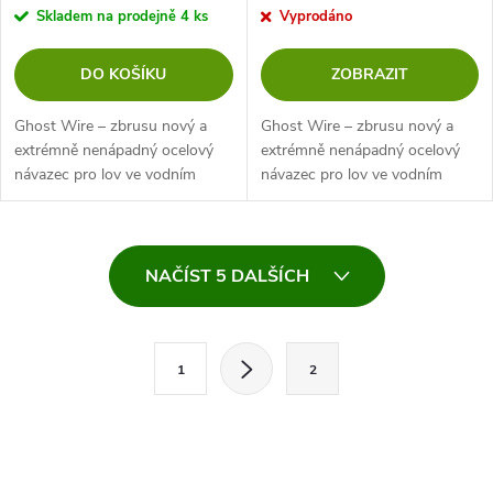
Skladem na prodejně
4 ks
Vyprodáno
DO KOŠÍKU
ZOBRAZIT
Ghost Wire – zbrusu nový a
Ghost Wire – zbrusu nový a
extrémně nenápadný ocelový
extrémně nenápadný ocelový
návazec pro lov ve vodním
návazec pro lov ve vodním
sloupci! Praktický štikový
sloupci! Praktický štikový
návazec pro lov se splávky
návazec pro lov se splávky
vybavený háčkem z karbonové
vybavený háčkem z karbonové
O
oceli navázaným...
oceli navázaným...
NAČÍST 5 DALŠÍCH
v
l
S
1
2
t
á
r
d
á
a
n