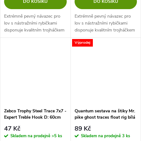
DO KOŠÍKU
DO KOŠÍKU
Extrémně pevný návazec pro
Extrémně pevný návazec pro
lov s nástražními rybičkami
lov s nástražními rybičkami
disponuje kvalitním trojháčkem
disponuje kvalitním trojháčkem
pro jistotu při záseku.
pro jistotu při záseku.
Výprodej
Zebco Trophy Steel Trace 7x7 -
Quantum sestava na štiky Mr.
Expert Treble Hook D: 60cm
pike ghost traces float rig bílá
9kg
50cm 1ks #2
47 Kč
89 Kč
Skladem na prodejně
>5 ks
Skladem na prodejně
3 ks