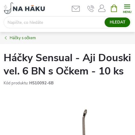
Přejít
NÁKUPNÍ
KOŠÍK
na
obsah
HLEDAT
Háčky s očkem
Háčky Sensual - Aji Douski
vel. 6 BN s Očkem - 10 ks
Kód produktu:
HS10092-6B