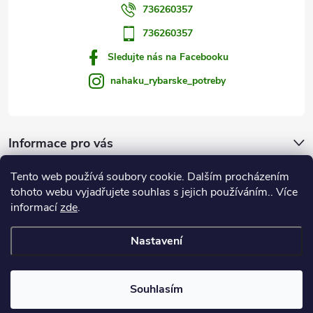
736260357
736260357
Sledujte nás na Facebooku
nahaku_rybarske_potreby
Informace pro vás
Tento web používá soubory cookie. Dalším procházením
Zprávy od vody
tohoto webu vyjadřujete souhlas s jejich používáním.. Více
informací
zde
.
Na Háku
Nastavení
Copyright 2026
Rybářské potřeby NA HÁKU
. Všechna práva vyhrazena.
Souhlasím
Vytvořil Shoptet