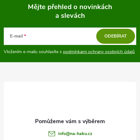
Mějte přehled o novinkách
a slevách
Z
á
E-mail
ODEBÍRAT
p
Vložením e-mailu souhlasíte s
podmínkami ochrany osobních údajů
a
t
í
info
@
na-haku.cz