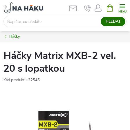
Přejít
NÁKUPNÍ
KOŠÍK
na
obsah
HLEDAT
Háčky
Háčky Matrix MXB-2 vel.
20 s lopatkou
Kód produktu:
22545