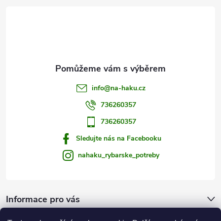
t
í
info
@
na-haku.cz
736260357
736260357
Sledujte nás na Facebooku
nahaku_rybarske_potreby
Informace pro vás