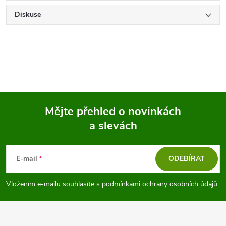
Diskuse
Mějte přehled o novinkách
a slevách
Z
á
E-mail
ODEBÍRAT
p
Vložením e-mailu souhlasíte s
podmínkami ochrany osobních údajů
a