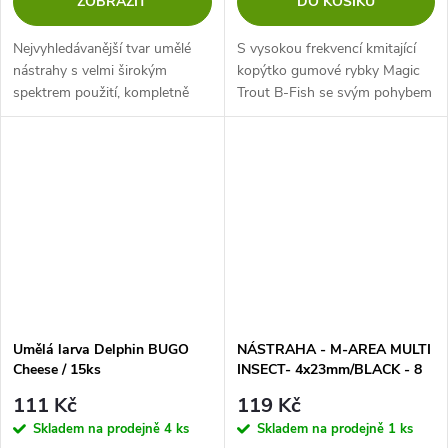
ZOBRAZIT
DO KOŠÍKU
Nejvyhledávanější tvar umělé
S vysokou frekvencí kmitající
nástrahy s velmi širokým
kopýtko gumové rybky Magic
spektrem použití, kompletně
Trout B-Fish se svým pohybem
navržený týmem slovenských
a chováním velmi blíží
designérů a přívlačářů.
zraněným malým potravním
rybkám. S osmi atraktivními UV
aktivními...
Umělá larva Delphin BUGO
NÁSTRAHA - M-AREA MULTI
Cheese / 15ks
INSECT- 4x23mm/BLACK - 8
ks
111 Kč
119 Kč
Skladem na prodejně
4 ks
Skladem na prodejně
1 ks