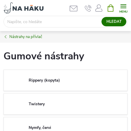
Přejít
NÁKUPNÍ
KOŠÍK
na
obsah
HLEDAT
Nástrahy na přívlač
Gumové nástrahy
Rippery (kopyta)
Twistery
Nymfy, červi