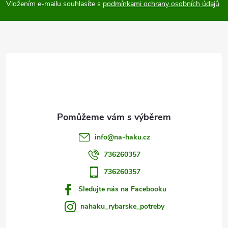
p
Vložením e-mailu souhlasíte s
podmínkami ochrany osobních údajů
k
a
y
t
v
ý
í
p
i
s
info
@
na-haku.cz
u
736260357
736260357
Sledujte nás na Facebooku
nahaku_rybarske_potreby