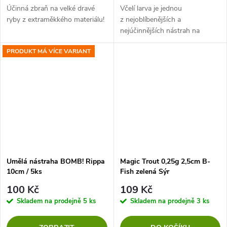
Účinná zbraň na velké dravé
Včelí larva je jednou
ryby z extraměkkého materiálu!
z nejoblíbenějších a
nejúčinnějších nástrah na
pstruhových jezerech, člověk je
PRODUKT MÁ VÍCE VARIANT
ale bohužel nemá stále po ruce.
Naše umělé včelí larvy za svým
přírodním...
Umělá nástraha BOMB! Rippa
Magic Trout 0,25g 2,5cm B-
10cm / 5ks
Fish zelená Sýr
100 Kč
109 Kč
Skladem na prodejně
5 ks
Skladem na prodejně
3 ks