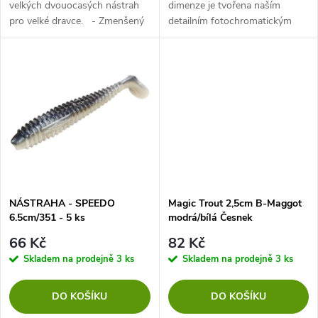
u
velkých dvouocasých nástrah
dimenze je tvořena naším
pro velké dravce. - Zmenšený
detailním fotochromatickým
u
rodinný příslušník velmi
potiskem a vůní, která vyvolává
k
oblíbené nástrahy Fox Rage
útoky! Detaily jsou neuvěřitelné
k
Mega Craw. - K dispozici ve
a tak živé, že bude pro dravce...
t
třech...
t
ů
ů
NÁSTRAHA - SPEEDO
Magic Trout 2,5cm B-Maggot
6.5cm/351 - 5 ks
modrá/bílá Česnek
66 Kč
82 Kč
Skladem na prodejně
3 ks
Skladem na prodejně
3 ks
DO KOŠÍKU
DO KOŠÍKU