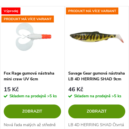
a
Nejdražší
V
Výprodej
PRODUKT MÁ VÍCE VARIANT
Nejprodávanější
z
PRODUKT MÁ VÍCE VARIANT
ý
Abecedně
e
p
n
i
í
s
p
Fox Rage gumová nástraha
Savage Gear gumová nástraha
mini craw UV 6cm
LB 4D HERRING SHAD 9cm
p
1ks
r
15 Kč
46 Kč
r
Skladem na prodejně
>5 ks
Skladem na prodejně
>5 ks
o
o
ZOBRAZIT
ZOBRAZIT
d
d
Nová řada malých až středně
LB 4D HERRING SHAD Čtvrtá