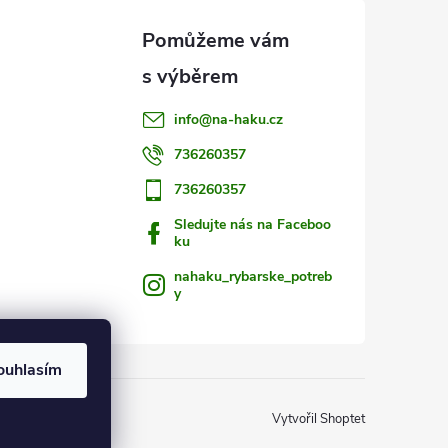
info
@
na-haku.cz
736260357
736260357
Sledujte nás na Faceboo
ku
nahaku_rybarske_potreb
y
ouhlasím
Vytvořil Shoptet