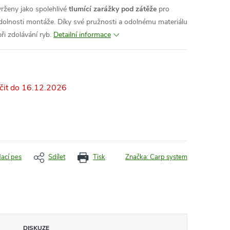
rženy jako spolehlivé
tlumící zarážky pod zátěže
pro
dolnosti montáže. Díky své pružnosti a odolnému materiálu
při zdolávání ryb.
Detailní informace
16.12.2026
dací pes
Sdílet
Tisk
Značka:
Carp system
DISKUZE