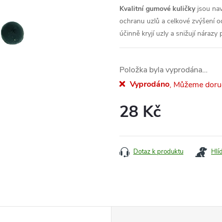
Kvalitní gumové kuličky
jsou nav
ochranu uzlů a celkové zvýšení o
účinně kryjí uzly a snižují nárazy 
Položka byla vyprodána…
Vyprodáno
28 Kč
Měrná
cena:
Dotaz k produktu
Hlí