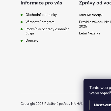
a
Informace pro vás
Zprávy od vo
t
Obchodní podmínky
Jarní Method(a)
Věrnostní program
Pravidla závodu N
í
2025
Podmínky ochrany osobních
údajů
Letní Nežárka
Dopravy
Tento web p
webu vyjadřu
Copyright 2026
Rybářské potřeby NA HÁKU
. Všechna práva 
Nastaven