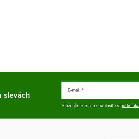
E-mail
a slevách
Vložením e-mailu souhlasíte s
podmínka