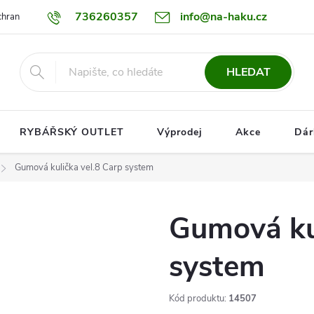
736260357
info@na-haku.cz
hrany osobních údajů
Dopravy
HLEDAT
RYBÁŘSKÝ OUTLET
Výprodej
Akce
Dár
Gumová kulička vel.8 Carp system
Gumová kul
system
Kód produktu:
14507