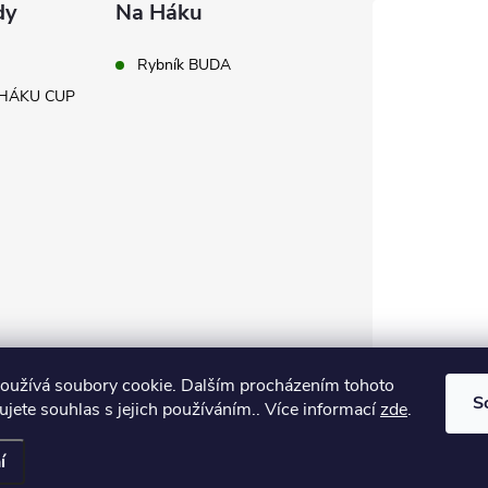
dy
Na Háku
Rybník BUDA
A HÁKU CUP
oužívá soubory cookie. Dalším procházením tohoto
S
jete souhlas s jejich používáním.. Více informací
zde
.
vyhrazena.
í