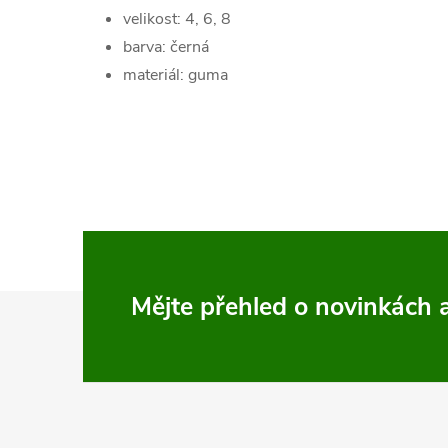
velikost: 4, 6, 8
barva: černá
materiál: guma
Z
Mějte přehled o novinkách
á
p