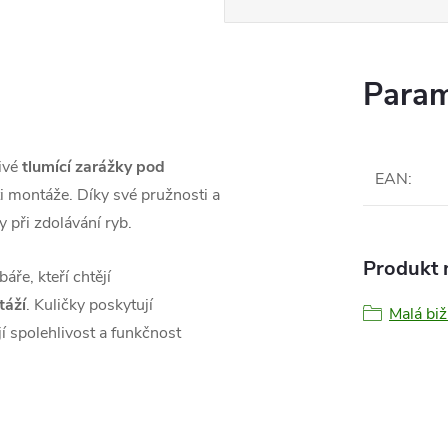
Param
ivé
tlumící zarážky pod
EAN
:
i montáže. Díky své pružnosti a
y při zdolávání ryb.
Produkt n
ře, kteří chtějí
táží
. Kuličky poskytují
Malá biž
í spolehlivost a funkčnost