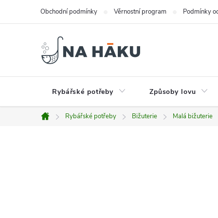
Přejít
Obchodní podmínky
Věrnostní program
Podmínky oc
na
obsah
Rybářské potřeby
Způsoby lovu
Rybářské potřeby
Bižuterie
Malá bižuterie
Domů