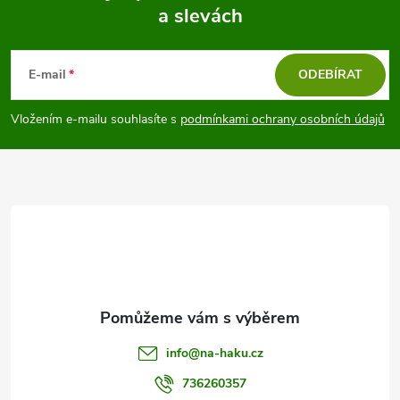
a slevách
Z
á
E-mail
ODEBÍRAT
p
Vložením e-mailu souhlasíte s
podmínkami ochrany osobních údajů
a
t
í
info
@
na-haku.cz
736260357