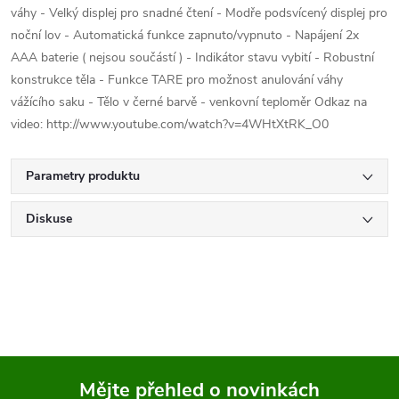
váhy - Velký displej pro snadné čtení - Modře podsvícený displej pro
noční lov - Automatická funkce zapnuto/vypnuto - Napájení 2x
AAA baterie ( nejsou součástí ) - Indikátor stavu vybití - Robustní
konstrukce těla - Funkce TARE pro možnost anulování váhy
vážícího saku - Tělo v černé barvě - venkovní teploměr Odkaz na
video: http://www.youtube.com/watch?v=4WHtXtRK_O0
Parametry produktu
Diskuse
Mějte přehled o novinkách