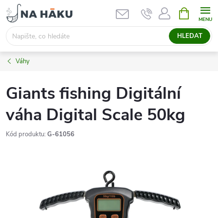
Přejít
NÁKUPNÍ
KOŠÍK
na
obsah
HLEDAT
Váhy
Giants fishing Digitální
váha Digital Scale 50kg
Kód produktu:
G-61056