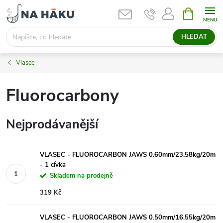
Přejít
NÁKUPNÍ
KOŠÍK
na
obsah
HLEDAT
Vlasce
Fluorocarbony
Nejprodávanější
VLASEC - FLUOROCARBON JAWS 0.60mm/23.58kg/20m
- 1 cívka
Skladem na prodejně
319 Kč
VLASEC - FLUOROCARBON JAWS 0.50mm/16.55kg/20m