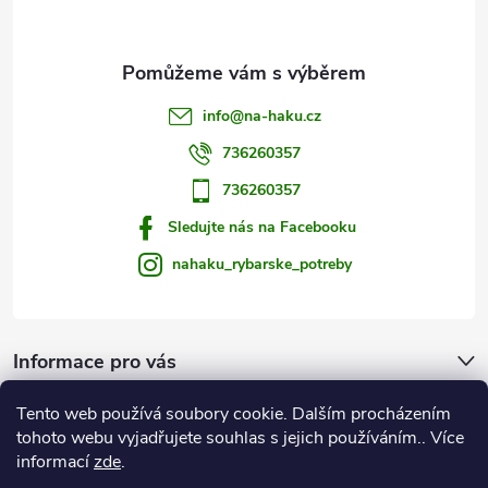
p
i
s
info
@
na-haku.cz
u
736260357
736260357
Sledujte nás na Facebooku
nahaku_rybarske_potreby
Informace pro vás
Tento web používá soubory cookie. Dalším procházením
Zprávy od vody
tohoto webu vyjadřujete souhlas s jejich používáním.. Více
informací
zde
.
Na Háku