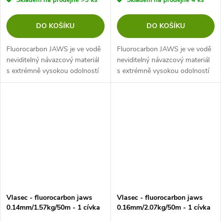
Skladem na prodejně
>5 ks
Skladem na prodejně
4 ks
DO KOŠÍKU
DO KOŠÍKU
Fluorocarbon JAWS je ve vodě
Fluorocarbon JAWS je ve vodě
neviditelný návazcový materiál
neviditelný návazcový materiál
s extrémně vysokou odolností
s extrémně vysokou odolností
proti oděru. Díky přesnému a
proti oděru. Díky přesnému a
pokročilému výrobnímu
pokročilému výrobnímu
procesu jsme byli schopni
procesu jsme byli schopni
vyrobit...
vyrobit...
Vlasec - fluorocarbon jaws
Vlasec - fluorocarbon jaws
0.14mm/1.57kg/50m - 1 cívka
0.16mm/2.07kg/50m - 1 cívka