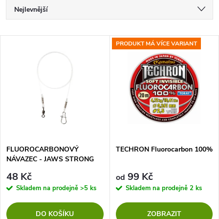
Ř
Nejlevnější
a
Nejdražší
V
PRODUKT MÁ VÍCE VARIANT
Nejprodávanější
z
ý
Abecedně
e
p
n
i
í
s
p
FLUOROCARBONOVÝ
TECHRON Fluorocarbon 100%
NÁVAZEC - JAWS STRONG
p
35cm/15kg - 2 ks
r
48 Kč
99 Kč
od
r
Skladem na prodejně
>5 ks
Skladem na prodejně
2 ks
o
o
DO KOŠÍKU
ZOBRAZIT