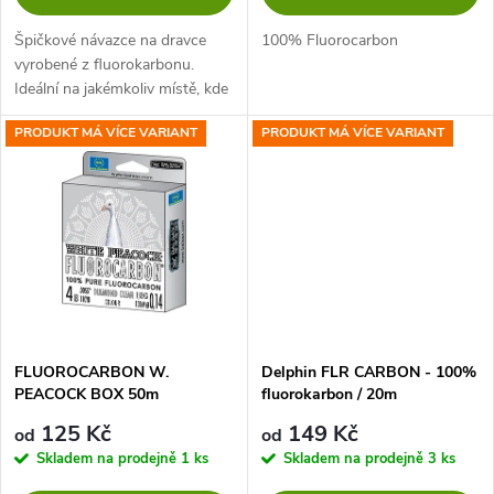
d
d
Špičkové návazce na dravce
100% Fluorocarbon
u
vyrobené z fluorokarbonu.
Ideální na jakémkoliv místě, kde
u
při lovu candáta nebo okouna
k
PRODUKT MÁ VÍCE VARIANT
PRODUKT MÁ VÍCE VARIANT
můžeme očekávat jako vedlejší
k
úlovek štiku. Robustní...
t
t
ů
ů
FLUOROCARBON W.
Delphin FLR CARBON - 100%
PEACOCK BOX 50m
fluorokarbon / 20m
125 Kč
149 Kč
od
od
Skladem na prodejně
1 ks
Skladem na prodejně
3 ks