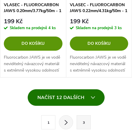
VLASEC - FLUOROCARBON
VLASEC - FLUOROCARBON
JAWS 0.20mm/3.77kg/50m - 1
JAWS 0.22mm/4.31kg/50m - 1
cívka
cívka
199 Kč
199 Kč
Skladem na prodejně
4 ks
Skladem na prodejně
3 ks
DO KOŠÍKU
DO KOŠÍKU
Fluorocarbon JAWS je ve vodě
Fluorocarbon JAWS je ve vodě
neviditelný návazcový materiál
neviditelný návazcový materiál
s extrémně vysokou odolností
s extrémně vysokou odolností
proti oděru. Díky přesnému a
proti oděru. Díky přesnému a
pokročilému výrobnímu
pokročilému výrobnímu
procesu jsme byli schopni
procesu jsme byli schopni
O
vyrobit...
vyrobit...
NAČÍST 12 DALŠÍCH
v
l
S
1
3
t
á