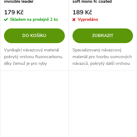
invisible leader
soft mono fc coated
1.00mm/50m/55kg - 1 ks
1.00mm/50m/55kg - 1 ks
179 Kč
189 Kč
Skladem na prodejně
2 ks
Vyprodáno
DO KOŠÍKU
ZOBRAZIT
Vynikající návazcový materiál
Specializovaný návazcový
pokrytý vrstvou fluorocarbonu,
materiál pro tvorbu sumcových
díky čemuž je pro ryby
návazců, pokrytý další vrstvou
neviditelný a zajišťuje perfektní
fluorocarbonu, díky čemuž je
prezentaci nástrahy. Odolné
vysoce odolný proti přeříznutí a
proti otěru a zubům
poškození. Velmi vysoká...
predátorů....