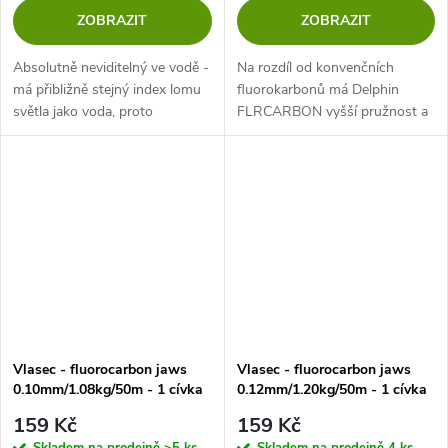
ZOBRAZIT
ZOBRAZIT
Absolutně neviditelný ve vodě -
Na rozdíl od konvenčních
má přibližně stejný index lomu
fluorokarbonů má Delphin
světla jako voda, proto
FLRCARBON vyšší pružnost a
propouští UV záření.
podstatně nižší paměť.
Neabsorbuje vlhkost ani po 100
hodinách a tak neztrácí
pevnost.
Vlasec - fluorocarbon jaws
Vlasec - fluorocarbon jaws
0.10mm/1.08kg/50m - 1 cívka
0.12mm/1.20kg/50m - 1 cívka
159 Kč
159 Kč