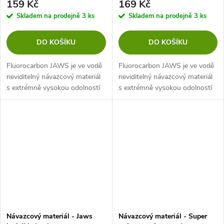
159 Kč
169 Kč
Skladem na prodejně
3 ks
Skladem na prodejně
3 ks
DO KOŠÍKU
DO KOŠÍKU
Fluorocarbon JAWS je ve vodě
Fluorocarbon JAWS je ve vodě
neviditelný návazcový materiál
neviditelný návazcový materiál
s extrémně vysokou odolností
s extrémně vysokou odolností
proti oděru. Díky přesnému a
proti oděru. Díky přesnému a
pokročilému výrobnímu
pokročilému výrobnímu
procesu jsme byli schopni
procesu jsme byli schopni
vyrobit...
vyrobit...
Návazcový materiál - Jaws
Návazcový materiál - Super