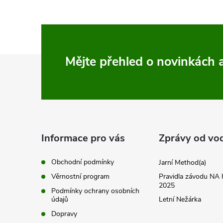
Z
Mějte přehled o novinkách
á
p
a
Informace pro vás
Zprávy od vo
t
Obchodní podmínky
Jarní Method(a)
Věrnostní program
Pravidla závodu N
í
2025
Podmínky ochrany osobních
údajů
Letní Nežárka
Dopravy