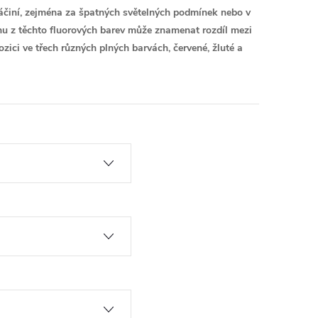
áčiní, zejména za špatných světelných podmínek nebo v
nu z těchto fluorových barev může znamenat rozdíl mezi
zici ve třech různých plných barvách, červené, žluté a