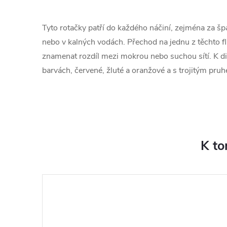
Tyto rotačky patří do každého náčiní, zejména za š
nebo v kalných vodách. Přechod na jednu z těchto 
znamenat rozdíl mezi mokrou nebo suchou sítí. K di
barvách, červené, žluté a oranžové a s trojitým pru
K to