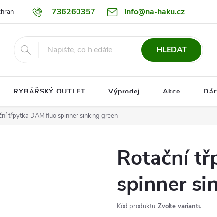
736260357
info@na-haku.cz
hrany osobních údajů
Dopravy
HLEDAT
RYBÁŘSKÝ OUTLET
Výprodej
Akce
Dár
ční třpytka DAM fluo spinner sinking green
Rotační tř
spinner si
Kód produktu:
Zvolte variantu