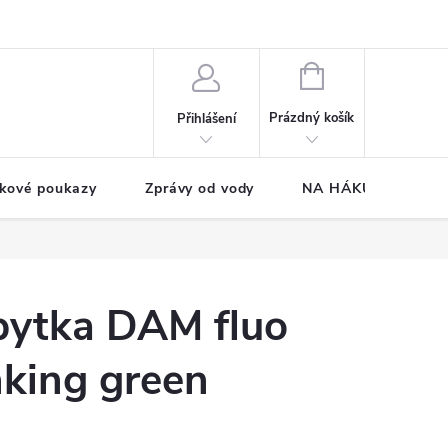
NÁKUPNÍ
KOŠÍK
Prázdný košík
Přihlášení
kové poukazy
Zprávy od vody
NA HÁKU CUP
pytka DAM fluo
nking green