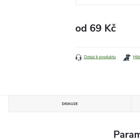
od
69 Kč
Měrná
cena:
Dotaz k produktu
Hlí
DISKUZE
Param