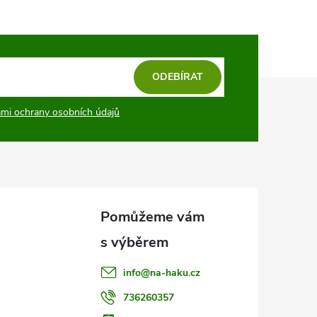
ODEBÍRAT
mi ochrany osobních údajů
info
@
na-haku.cz
736260357