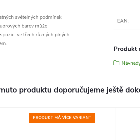
patných světelných podmínek
EAN
:
fluorových barev může
spozici ve třech různých plných
hem.
Produkt n
Návnady
muto produktu doporučujeme ještě dok
PRODUKT MÁ VÍCE VARIANT