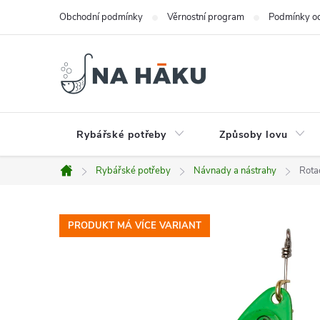
Přejít
Obchodní podmínky
Věrnostní program
Podmínky oc
na
obsah
Rybářské potřeby
Způsoby lovu
Rybářské potřeby
Návnady a nástrahy
Rota
Domů
PRODUKT MÁ VÍCE VARIANT