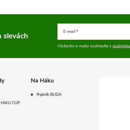
E-mail
a slevách
Vložením e-mailu souhlasíte s
podmínka
dy
Na Háku
Rybník BUDA
A HÁKU CUP