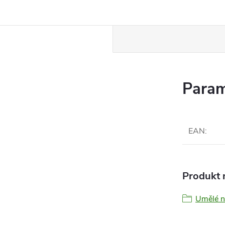
Param
EAN
:
Produkt n
Umělé n