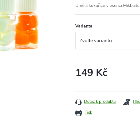
Umělá kukuřice v esenci Mikbai
Varianta
149 Kč
Měrná
cena:
Dotaz k produktu
Hlí
Tisk