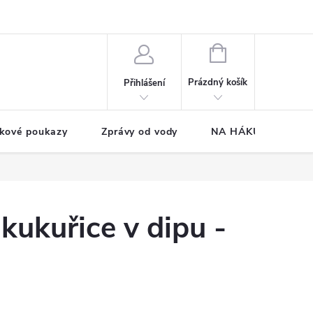
NÁKUPNÍ
KOŠÍK
Prázdný košík
Přihlášení
kové poukazy
Zprávy od vody
NA HÁKU CUP
 kukuřice v dipu -