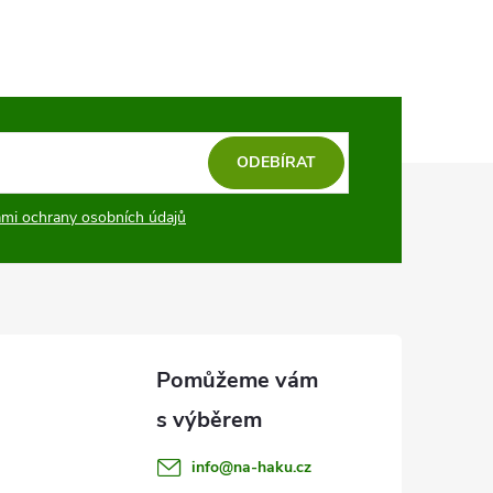
ODEBÍRAT
mi ochrany osobních údajů
info
@
na-haku.cz