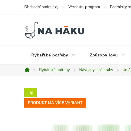
Přejít
Obchodní podmínky
Věrnostní program
Podmínky oc
na
obsah
Rybářské potřeby
Způsoby lovu
Rybářské potřeby
Návnady a nástrahy
Uměl
Domů
Tip
PRODUKT MÁ VÍCE VARIANT