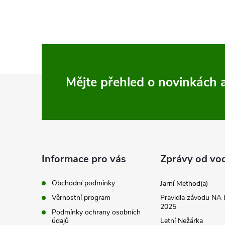
Z
Mějte přehled o novinkách
á
p
a
Informace pro vás
Zprávy od vo
t
Obchodní podmínky
Jarní Method(a)
Věrnostní program
Pravidla závodu N
í
2025
Podmínky ochrany osobních
údajů
Letní Nežárka