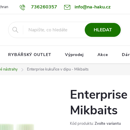
736260357
info@na-haku.cz
hrany osobních údajů
Dopravy
HLEDAT
RYBÁŘSKÝ OUTLET
Výprodej
Akce
Dár
é nástrahy
Enterprise kukuřice v dipu - Mikbaits
Enterprise
Mikbaits
Kód produktu:
Zvolte variantu