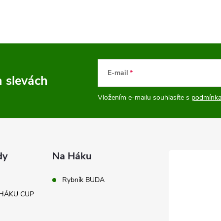
E-mail
a slevách
Vložením e-mailu souhlasíte s
podmínka
dy
Na Háku
Rybník BUDA
A HÁKU CUP