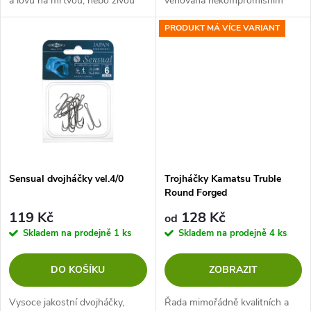
a lovu na mrtvou, nebo živou
věnovaná nekompromisním
u
rybku. Prodloužený dřík
lovcům dravců.
k
PRODUKT MÁ VÍCE VARIANT
umožňuje kvalitní prošívání.
k
t
t
ů
ů
Sensual dvojháčky vel.4/0
Trojháčky Kamatsu Truble
Round Forged
119 Kč
128 Kč
od
Skladem na prodejně
1 ks
Skladem na prodejně
4 ks
DO KOŠÍKU
ZOBRAZIT
Vysoce jakostní dvojháčky,
Řada mimořádně kvalitních a