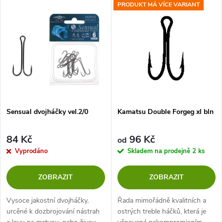
V
PRODUKT MÁ VÍCE VARIANT
Nejprodávanější
z
ý
Abecedně
e
p
n
i
í
s
p
Sensual dvojháčky vel.2/0
Kamatsu Double Forgeg xl bln
p
r
84 Kč
96 Kč
od
r
Vyprodáno
Skladem na prodejně
2 ks
o
o
ZOBRAZIT
ZOBRAZIT
d
d
Vysoce jakostní dvojháčky,
Řada mimořádně kvalitních a
u
urcěné k dozbrojování nástrah
ostrých treble háčků, která je