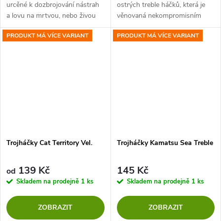
urcěné k dozbrojování nástrah
ostrých treble háčků, která je
a lovu na mrtvou, nebo živou
věnovaná nekompromisním
rybku. Prodloužený dřík
lovcům dravců. Široká škála
PRODUKT MÁ VÍCE VARIANT
PRODUKT MÁ VÍCE VARIANT
umožňuje kvalitní prošívání.
velikostí a tvarů umožní
snadnou zvolit ten správný...
Trojháčky Cat Territory Vel.
Trojháčky Kamatsu Sea Treble
139 Kč
145 Kč
od
Skladem na prodejně
1 ks
Skladem na prodejně
1 ks
ZOBRAZIT
ZOBRAZIT