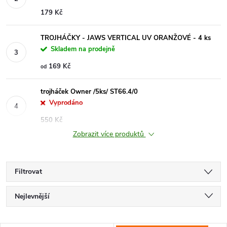
179 Kč
TROJHÁČKY - JAWS VERTICAL UV ORANŽOVÉ - 4 ks
Skladem na prodejně
169 Kč
od
trojháček Owner /5ks/ ST66.4/0
Vyprodáno
550 Kč
Zobrazit více produktů
Filtrovat
Ř
Nejlevnější
a
Nejdražší