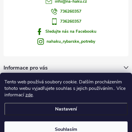
s
info
@
na-haku.cz
u
736260357
736260357
Sledujte nás na Facebooku
nahaku_rybarske_potreby
Informace pro vás
Tento web používá soubory cookie. Dalším procházením
Zprávy od vody
tohoto webu vyjadřujete souhlas s jejich používáním.. Více
informací
zde
.
Na Háku
Nastavení
Copyright 2026
Rybářské potřeby NA HÁKU
. Všechna práva vyhrazena.
Souhlasím