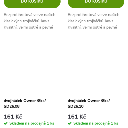
DO KOŠÍKU
DO KOŠÍKU
Bezprotihrotová verze našich
Bezprotihrotová verze našich
klasických trojháčků Jaws.
klasických trojháčků Jaws.
Kvalitní, velmi ostré a pevné
Kvalitní, velmi ostré a pevné
trojháčky, bez protihrotu, skvěle
trojháčky, bez protihrotu, skvěle
poslouží pro zbrojení woblerů a
poslouží pro zbrojení woblerů a
třpytek. Velmi ostrý hrot...
třpytek. Velmi ostrý hrot...
dvojháček Owner /8ks/
dvojháček Owner /8ks/
SD26.08
SD26.10
161 Kč
161 Kč
Skladem na prodejně
1 ks
Skladem na prodejně
1 ks