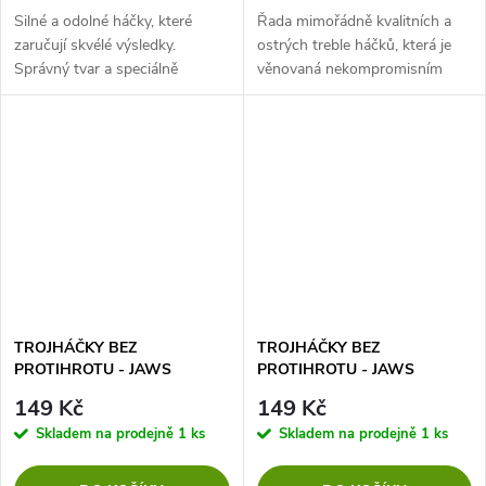
Silné a odolné háčky, které
Řada mimořádně kvalitních a
zaručují skvélé výsledky.
ostrých treble háčků, která je
Správný tvar a speciálně
věnovaná nekompromisním
zahnuté ostří umožňují samo
lovcům dravců. Široká škála
zásek ryby vlastní vahou a
velikostí a tvarů umožní
zajišťují pevné držení během
snadnou zvolit ten správný...
zdolávání. I...
TROJHÁČKY BEZ
TROJHÁČKY BEZ
PROTIHROTU - JAWS
PROTIHROTU - JAWS
BARBLESS VEL. 12 - 8 ks
BARBLESS VEL. 14 - 8 ks
149 Kč
149 Kč
Skladem na prodejně
1 ks
Skladem na prodejně
1 ks