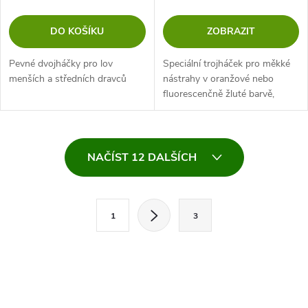
DO KOŠÍKU
ZOBRAZIT
Pevné dvojháčky pro lov
Speciální trojháček pro měkké
menších a středních dravců
nástrahy v oranžové nebo
fluorescenčně žluté barvě,
aktivní pod UV světlem.
Vybaven pomocným háčkem,
který umožňuje uchycení
O
kdekoliv na nástraze...
NAČÍST 12 DALŠÍCH
v
l
S
1
3
t
á
r
d
á
a
n
k