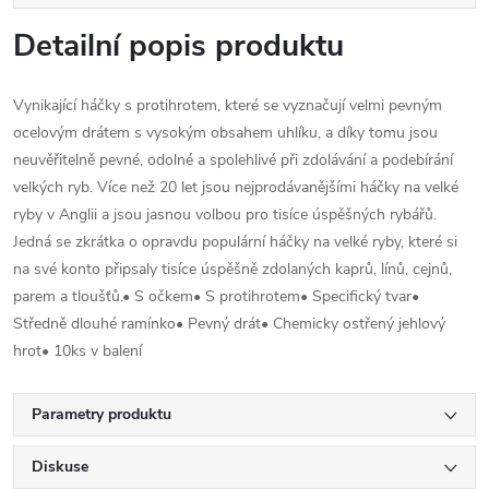
Detailní popis produktu
Vynikající háčky s protihrotem, které se vyznačují velmi pevným
ocelovým drátem s vysokým obsahem uhlíku, a díky tomu jsou
neuvěřitelně pevné, odolné a spolehlivé při zdolávání a podebírání
velkých ryb. Více než 20 let jsou nejprodávanějšími háčky na velké
ryby v Anglii a jsou jasnou volbou pro tisíce úspěšných rybářů.
Jedná se zkrátka o opravdu populární háčky na velké ryby, které si
na své konto připsaly tisíce úspěšně zdolaných kaprů, línů, cejnů,
parem a tloušťů.• S očkem• S protihrotem• Specifický tvar•
Středně dlouhé ramínko• Pevný drát• Chemicky ostřený jehlový
hrot• 10ks v balení
Parametry produktu
Diskuse