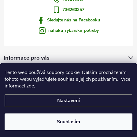
736260357
Sledujte nás na Facebooku
nahaku_rybarske_potreby
Informace pro vás
Tento web používá soubory cookie. Dalším procházením
Zprávy od vody
tohoto webu vyjadřujete souhlas s jejich používáním.. Více
informací
zde
.
Na Háku
Nastavení
Copyright 2026
Rybářské potřeby NA HÁKU
. Všechna práva vyhrazena.
Souhlasím
Vytvořil Shoptet