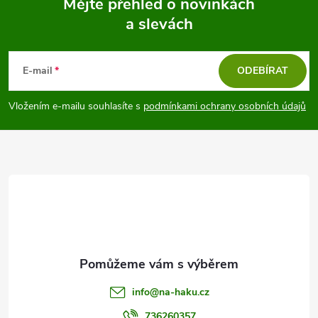
Mějte přehled o novinkách
a slevách
Z
á
E-mail
ODEBÍRAT
p
Vložením e-mailu souhlasíte s
podmínkami ochrany osobních údajů
a
t
í
info
@
na-haku.cz
736260357