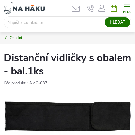
Přejít
NÁKUPNÍ
KOŠÍK
na
obsah
HLEDAT
Ostatní
Distanční vidličky s obalem
- bal.1ks
Kód produktu:
AMC-037