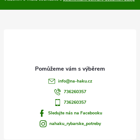
a
t
í
info
@
na-haku.cz
736260357
736260357
Sledujte nás na Facebooku
nahaku_rybarske_potreby