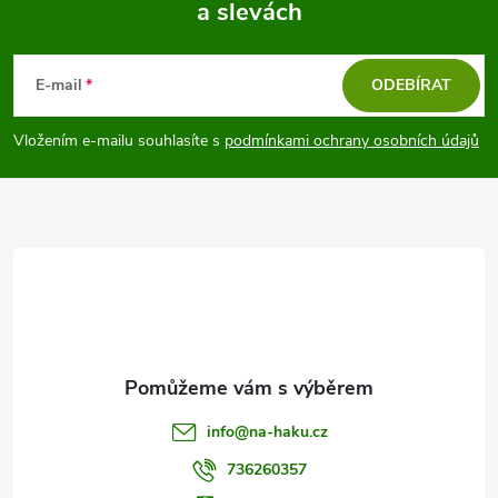
a slevách
Z
á
E-mail
ODEBÍRAT
p
Vložením e-mailu souhlasíte s
podmínkami ochrany osobních údajů
a
t
í
info
@
na-haku.cz
736260357