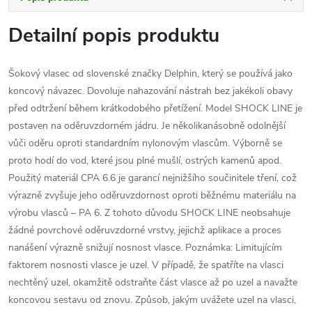
Detailní popis produktu
Šokový vlasec od slovenské značky Delphin, který se používá jako
koncový návazec. Dovoluje nahazování nástrah bez jakékoli obavy
před odtržení během krátkodobého přetížení. Model SHOCK LINE je
postaven na oděruvzdorném jádru. Je několikanásobně odolnější
vůči oděru oproti standardním nylonovým vlascům. Výborně se
proto hodí do vod, které jsou plné mušlí, ostrých kamenů apod.
Použitý materiál CPA 6.6 je garancí nejnižšího součinitele tření, což
výrazně zvyšuje jeho oděruvzdornost oproti běžnému materiálu na
výrobu vlasců – PA 6. Z tohoto důvodu SHOCK LINE neobsahuje
žádné povrchové oděruvzdorné vrstvy, jejichž aplikace a proces
nanášení výrazně snižují nosnost vlasce. Poznámka: Limitujícím
faktorem nosnosti vlasce je uzel. V případě, že spatříte na vlasci
nechtěný uzel, okamžitě odstraňte část vlasce až po uzel a navažte
koncovou sestavu od znovu. Způsob, jakým uvážete uzel na vlasci,