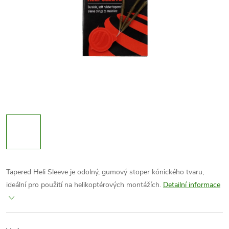
Tapered Heli Sleeve je odolný, gumový stoper kónického tvaru,
ideální pro použití na helikoptérových montážích.
Detailní informace