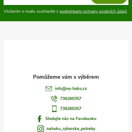
p
Vložením e-mailu souhlasíte s
podmínkami ochrany osobních údajů
a
t
í
info
@
na-haku.cz
736260357
736260357
Sledujte nás na Facebooku
nahaku_rybarske_potreby