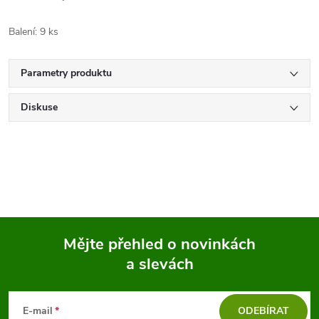
Balení: 9 ks
Parametry produktu
Diskuse
Mějte přehled o novinkách
a slevách
Z
á
E-mail
ODEBÍRAT