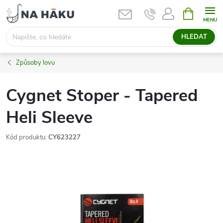
Přejít
NÁKUPNÍ
KOŠÍK
na
obsah
HLEDAT
Způsoby lovu
Cygnet Stoper - Tapered
Heli Sleeve
Kód produktu:
CY623227