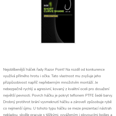
Nejoblíbenější háček řady Razor Point! Na rozdíl od konkurence
využívá přímého hrotu i očka. Tato vlastnost mu zvyšuje jeho
přizpůsobivost napříč nepřeberným množstvím montáží. Je
nebezpečně rychlý a agresivní, kovaný z kvalitní oceli pro dosažení
největší pevnosti. Povrch háčku je pokryt teflonem PTFE šedé barvy.
Drobný protihrot brání vysmeknutí háčku a zároveň způsobuje rybě
co nejmenší újmu. U tohoto typu háčku se meze prezentací nástrah
nekladou, skvěle pracuje s těžkými, vyváženým i plovoucími boilies a