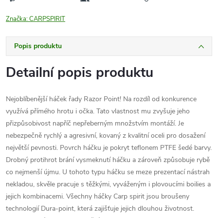
Značka:
CARPSPIRIT
Popis produktu
Detailní popis produktu
Nejoblíbenější háček řady Razor Point! Na rozdíl od konkurence
využívá přímého hrotu i očka. Tato vlastnost mu zvyšuje jeho
přizpůsobivost napříč nepřeberným množstvím montáží. Je
nebezpečně rychlý a agresivní, kovaný z kvalitní oceli pro dosažení
největší pevnosti. Povrch háčku je pokryt teflonem PTFE šedé barvy.
Drobný protihrot brání vysmeknutí háčku a zároveň způsobuje rybě
co nejmenší újmu. U tohoto typu háčku se meze prezentací nástrah
nekladou, skvěle pracuje s těžkými, vyváženým i plovoucími boilies a
jejich kombinacemi. Všechny háčky Carp spirit jsou broušeny
technologií Dura-point, která zajišťuje jejich dlouhou životnost.