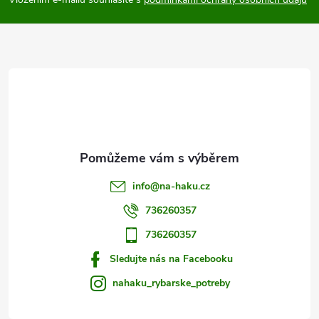
p
a
t
í
info
@
na-haku.cz
736260357
736260357
Sledujte nás na Facebooku
nahaku_rybarske_potreby