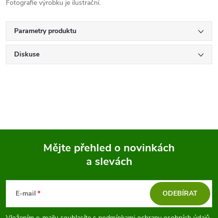
Fotografie výrobku je ilustrační.
Parametry produktu
Diskuse
Mějte přehled o novinkách
a slevách
Z
á
E-mail
ODEBÍRAT
Vložením e-mailu souhlasíte s
podmínkami ochrany osobních údajů